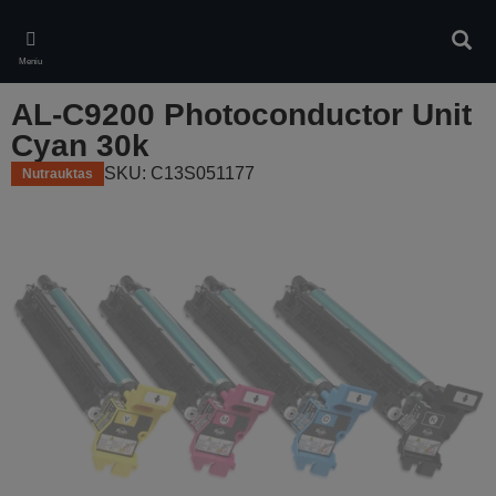
Skip
to
Ieškot
main
Meniu
content
AL-C9200 Photoconductor Unit
Cyan 30k
SKU: C13S051177
Nutrauktas