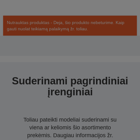
Nutrauktas produktas - Deja, šio produkto nebeturime. Kaip
gauti nuolat teikiamą palaikymą žr. toliau.
Suderinami pagrindiniai
įrenginiai
Toliau pateikti modeliai suderinami su
viena ar keliomis šio asortimento
prekėmis. Daugiau informacijos žr.