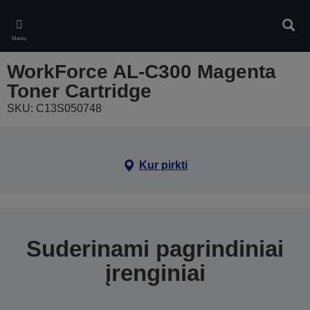
Skip
to
Ieškot
main
Meniu
content
WorkForce AL-C300 Magenta
Toner Cartridge
SKU: C13S050748
Kur pirkti
Suderinami pagrindiniai
įrenginiai