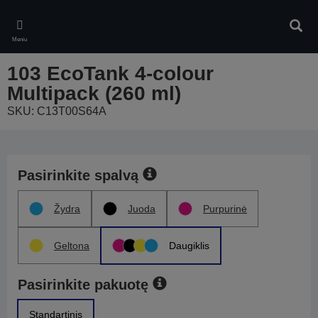
Skip
to
Ieškot
main
Meniu
content
103 EcoTank 4-colour
Multipack (260 ml)
SKU: C13T00S64A
Pasirinkite spalvą
Žydra
Juoda
Purpurinė
Geltona
Daugiklis
Pasirinkite pakuotę
Standartinis