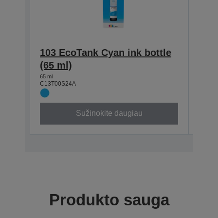
103 EcoTank Cyan ink bottle
103 
(65 ml)
(65 
65 ml
65 ml
C13T00S24A
C13T0
Sužinokite daugiau
Produkto sauga