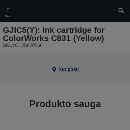
Skip
to
Ieškot
main
Meniu
content
GJIC5(Y): Ink cartridge for
ColorWorks C831 (Yellow)
SKU: C13S020566
Kur pirkti
Produkto sauga