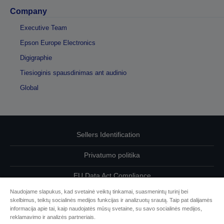
Company
Executive Team
Epson Europe Electronics
Digigraphie
Tiesioginis spausdinimas ant audinio
Global
Sellers Identification
Privatumo politika
EU Data Act Compliance
Naudojame slapukus, kad svetainė veiktų tinkamai, suasmenintų turinį bei
Susisiekite su mumis dėl savo duomenų
skelbimus, teiktų socialinės medijos funkcijas ir analizuotų srautą. Taip pat dalijamės
informacija apie tai, kaip naudojatės mūsų svetaine, su savo socialinės medijos,
Cookie Information
reklamavimo ir analizės partneriais.