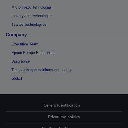
Micro Piezo Tehnoloģija
Inovatyvios technologijos
Tvarios technologijos
Company
Executive Team
Epson Europe Electronics
Digigraphie
Tiesioginis spausdinimas ant audinio
Global
Sellers Identification
Privatumo politika