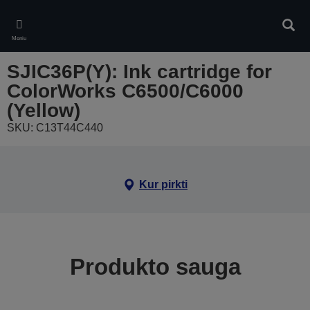
Skip
to
Ieškot
main
Meniu
content
SJIC36P(Y): Ink cartridge for
ColorWorks C6500/C6000
(Yellow)
SKU: C13T44C440
Kur pirkti
Produkto sauga