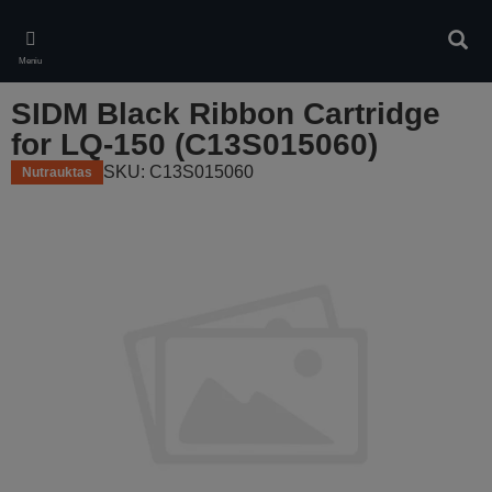
Skip
to
Ieškot
main
Meniu
content
SIDM Black Ribbon Cartridge
for LQ-150 (C13S015060)
SKU: C13S015060
Nutrauktas