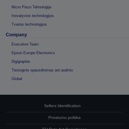
Micro Piezo Tehnoloģija
Inovatyvios technologijos
Tvarios technologijos
Company
Executive Team
Epson Europe Electronics
Digigraphie
Tiesioginis spausdinimas ant audinio
Global
Sellers Identification
Privatumo politika