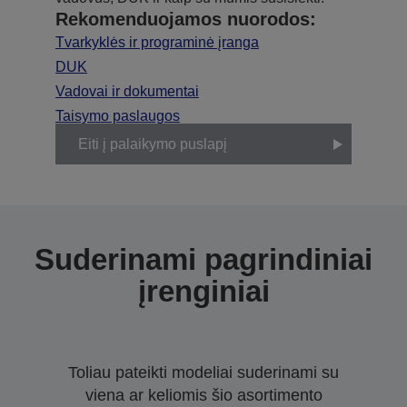
Rekomenduojamos nuorodos:
Tvarkyklės ir programinė įranga
DUK
Vadovai ir dokumentai
Taisymo paslaugos
Eiti į palaikymo puslapį
Suderinami pagrindiniai
įrenginiai
Toliau pateikti modeliai suderinami su
viena ar keliomis šio asortimento