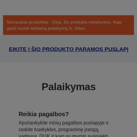
Nutrauktas produktas - Deja, šio produkto nebeturime. Kaip
gauti nuolat teikiamą palaikymą žr. toliau.
EIKITE Į ŠIO PRODUKTO PARAMOS PUSLAPĮ
Palaikymas
Reikia pagalbos?
Apsilankykite mūsų pagalbos puslapyje ir
raskite tvarkykles, programinę įrangą,
vadovus, DUK ir kaip su mumis susisiekti.