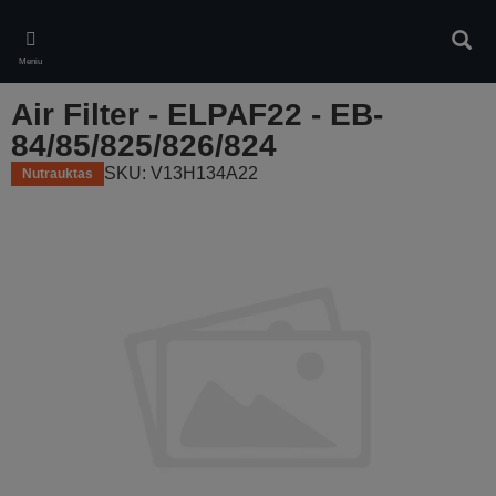
Skip
to
Ieškot
main
Meniu
content
Air Filter - ELPAF22 - EB-
84/85/825/826/824
SKU: V13H134A22
Nutrauktas