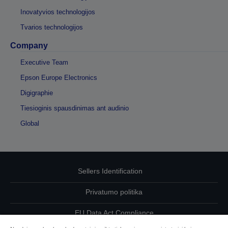
Inovatyvios technologijos
Tvarios technologijos
Company
Executive Team
Epson Europe Electronics
Digigraphie
Tiesioginis spausdinimas ant audinio
Global
Sellers Identification
Privatumo politika
EU Data Act Compliance