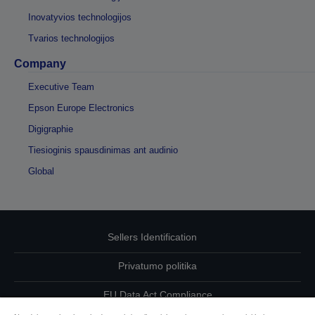
Inovatyvios technologijos
Tvarios technologijos
Company
Executive Team
Epson Europe Electronics
Digigraphie
Tiesioginis spausdinimas ant audinio
Global
Sellers Identification
Privatumo politika
EU Data Act Compliance