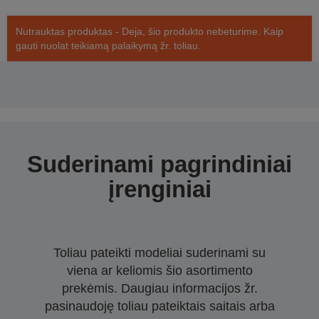
Nutrauktas produktas - Deja, šio produkto nebeturime. Kaip
gauti nuolat teikiamą palaikymą žr. toliau.
Suderinami pagrindiniai
įrenginiai
Toliau pateikti modeliai suderinami su
viena ar keliomis šio asortimento
prekėmis. Daugiau informacijos žr.
pasinaudoję toliau pateiktais saitais arba