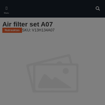
Skip
to
Ieškot
main
Meniu
content
Air filter set A07
SKU: V13H134A07
Nutrauktas