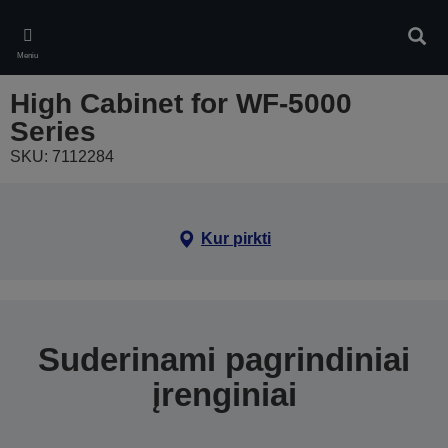
Skip
to
Ieškot
main
Meniu
content
High Cabinet for WF-5000
Series
SKU: 7112284
Kur pirkti
Suderinami pagrindiniai
įrenginiai