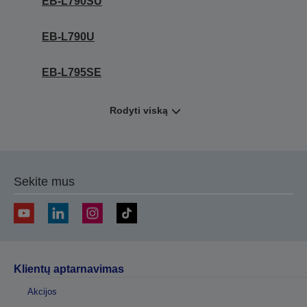
EB-L790SU
EB-L790U
EB-L795SE
Rodyti viską
Sekite mus
Klientų aptarnavimas
Akcijos