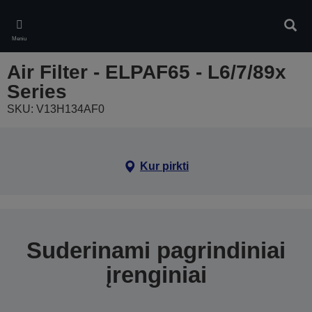
Skip
to
Ieškot
main
Meniu
content
Air Filter - ELPAF65 - L6/7/89x
Series
SKU: V13H134AF0
Kur pirkti
Suderinami pagrindiniai
įrenginiai