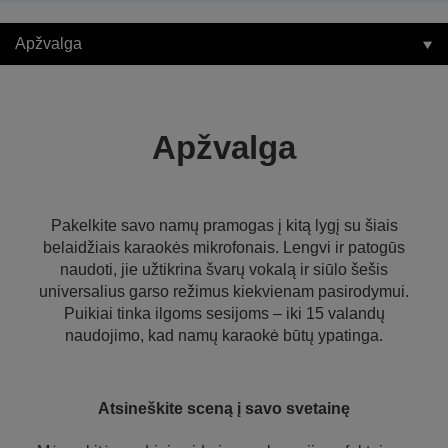
Apžvalga
Apžvalga
Pakelkite savo namų pramogas į kitą lygį su šiais
belaidžiais karaokės mikrofonais. Lengvi ir patogūs
naudoti, jie užtikrina švarų vokalą ir siūlo šešis
universalius garso režimus kiekvienam pasirodymui.
Puikiai tinka ilgoms sesijoms – iki 15 valandų
naudojimo, kad namų karaokė būtų ypatinga.
Atsineškite sceną į savo svetainę