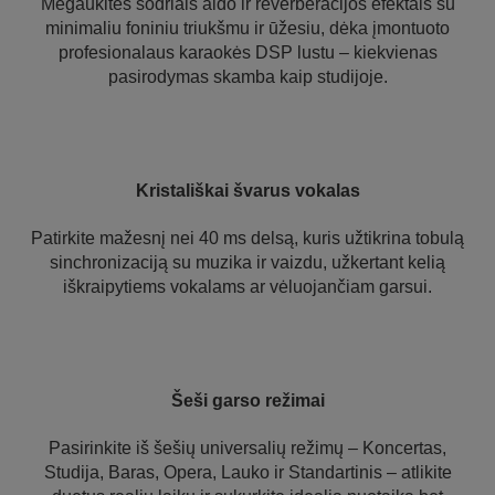
Mėgaukitės sodriais aido ir reverberacijos efektais su
minimaliu foniniu triukšmu ir ūžesiu, dėka įmontuoto
profesionalaus karaokės DSP lustu – kiekvienas
pasirodymas skamba kaip studijoje.
Kristališkai švarus vokalas
Patirkite mažesnį nei 40 ms delsą, kuris užtikrina tobulą
sinchronizaciją su muzika ir vaizdu, užkertant kelią
iškraipytiems vokalams ar vėluojančiam garsui.
Šeši garso režimai
Pasirinkite iš šešių universalių režimų – Koncertas,
Studija, Baras, Opera, Lauko ir Standartinis – atlikite