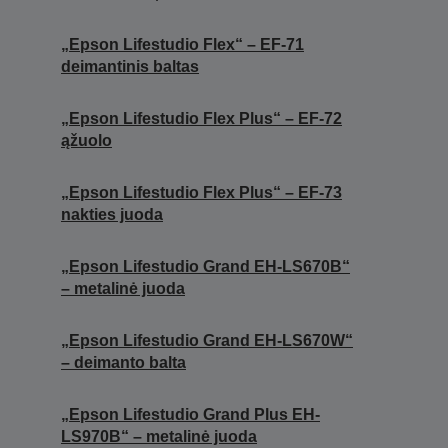
„Epson Lifestudio Flex“ – EF-71
deimantinis baltas
„Epson Lifestudio Flex Plus“ – EF-72
ąžuolo
„Epson Lifestudio Flex Plus“ – EF-73
nakties juoda
„Epson Lifestudio Grand EH-LS670B“
– metalinė juoda
„Epson Lifestudio Grand EH-LS670W“
– deimanto balta
„Epson Lifestudio Grand Plus EH-
LS970B“ – metalinė juoda