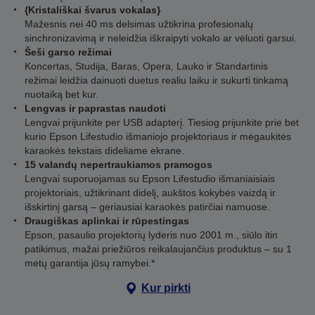
{Kristališkai švarus vokalas}
Mažesnis nei 40 ms delsimas užtikrina profesionalų
sinchronizavimą ir neleidžia iškraipyti vokalo ar vėluoti garsui.
Šeši garso režimai
Koncertas, Studija, Baras, Opera, Lauko ir Standartinis
režimai leidžia dainuoti duetus realiu laiku ir sukurti tinkamą
nuotaiką bet kur.
Lengvas ir paprastas naudoti
Lengvai prijunkite per USB adapterį. Tiesiog prijunkite prie bet
kurio Epson Lifestudio išmaniojo projektoriaus ir mėgaukitės
karaokės tekstais dideliame ekrane.
15 valandų nepertraukiamos pramogos
Lengvai suporuojamas su Epson Lifestudio išmaniaisiais
projektoriais, užtikrinant didelį, aukštos kokybės vaizdą ir
išskirtinį garsą – geriausiai karaokės patirčiai namuose.
Draugiškas aplinkai ir rūpestingas
Epson, pasaulio projektorių lyderis nuo 2001 m., siūlo itin
patikimus, mažai priežiūros reikalaujančius produktus – su 1
metų garantija jūsų ramybei.*
Kur pirkti