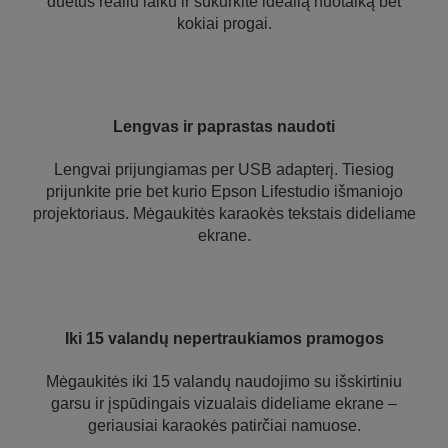
duetus realiu laiku ir sukurkite idealią nuotaiką bet
kokiai progai.
Lengvas ir paprastas naudoti
Lengvai prijungiamas per USB adapterį. Tiesiog
prijunkite prie bet kurio Epson Lifestudio išmaniojo
projektoriaus. Mėgaukitės karaokės tekstais dideliame
ekrane.
Iki 15 valandų nepertraukiamos pramogos
Mėgaukitės iki 15 valandų naudojimo su išskirtiniu
garsu ir įspūdingais vizualais dideliame ekrane –
geriausiai karaokės patirčiai namuose.