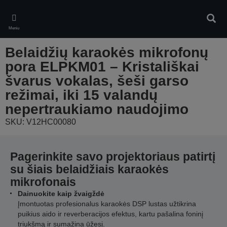
Skip
to
Ieškot
main
Meniu
content
Belaidžių karaokės mikrofonų
pora ELPKM01 – Kristališkai
švarus vokalas, šeši garso
režimai, iki 15 valandų
nepertraukiamo naudojimo
SKU: V12HC00080
Pagerinkite savo projektoriaus patirtį
su šiais belaidžiais karaokės
mikrofonais
Dainuokite kaip žvaigždė
Įmontuotas profesionalus karaokės DSP lustas užtikrina
puikius aido ir reverberacijos efektus, kartu pašalina foninį
triukšmą ir sumažina ūžesį.