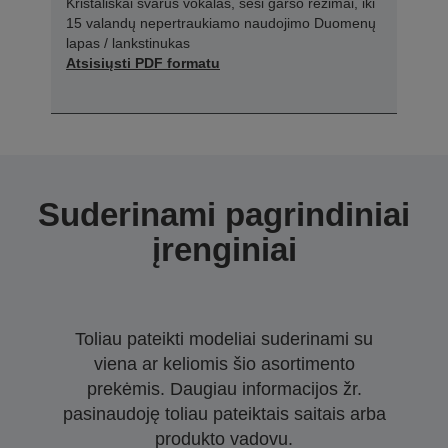
Kristališkai švarus vokalas, šeši garso režimai, iki
15 valandų nepertraukiamo naudojimo Duomenų
lapas / lankstinukas
Atsisiųsti PDF formatu
Suderinami pagrindiniai
įrenginiai
Toliau pateikti modeliai suderinami su
viena ar keliomis šio asortimento
prekėmis. Daugiau informacijos žr.
pasinaudoję toliau pateiktais saitais arba
produkto vadovu.