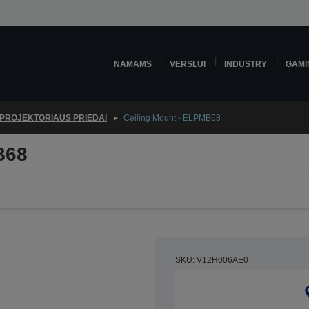
NAMAMS
VERSLUI
INDUSTRY
GAMI
PROJEKTORIAUS PRIEDAI
Ceiling Mount - ELPMB68
B68
SKU: V12H006AE0