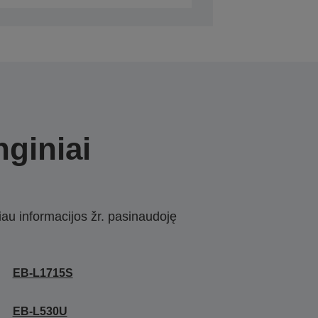
nginiai
iau informacijos žr. pasinaudoję
EB-L1715S
EB-L530U