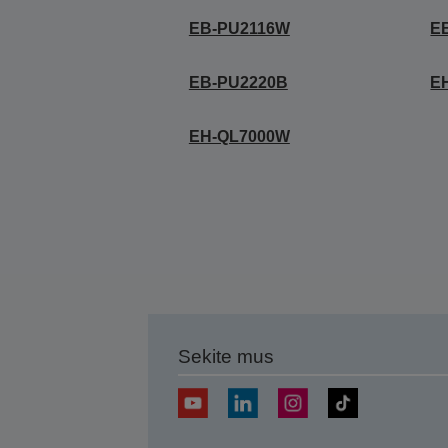
EB-PU2116W
E
EB-PU2220B
E
EH-QL7000W
Sekite mus