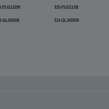
B-PU2120W
EB-PU2213B
H-QL3000B
EH-QL3000W