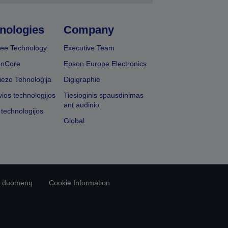
nologies
Company
ee Technology
Executive Team
onCore
Epson Europe Electronics
iezo Tehnoloģija
Digigraphie
vios technologijos
Tiesioginis spausdinimas
ant audinio
 technologijos
Global
vo duomenų
Cookie Information