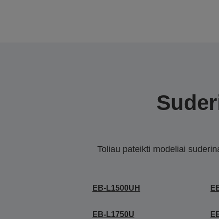
Suderi
Toliau pateikti modeliai suderi
EB-L1500UH
E
EB-L1750U
E