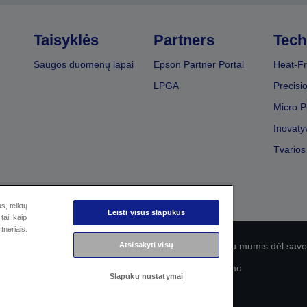
Taisyklės
Partners
Tech
Saugos duomenų lapai
Epson Partner Portal
Heat-Fr
LPGA
Precisi
Micro P
Inovaty
Tvarios
s, teiktų
Leisti visus slapukus
tai, kaip
tneriais.
olitika
EU Data Act Compliance
Atsisakyti visų
Susisiekite su mumis dėl sa
„Epson“ įsipareigojimas dėl prieinamumo
Slapukų nustatymai
© „Seiko Epson“, 2026 m.