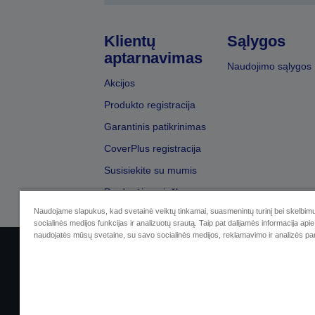
Klientų
Sąlygos
aptarnavimas
Naudojimo sąlygos
Akcijos
Produkto registracija
Garantinis patikrinimas
CoverPlus registracija
Susisiekite su mumis
Pardavėjų paieška
Naudojame slapukus, kad svetainė veiktų tinkamai, suasmenintų turinį bei skelbimu
socialinės medijos funkcijas ir analizuotų srautą. Taip pat dalijamės informacija apie 
naudojatės mūsų svetaine, su savo socialinės medijos, reklamavimo ir analizės par
Sellers Identification
Privatumo p