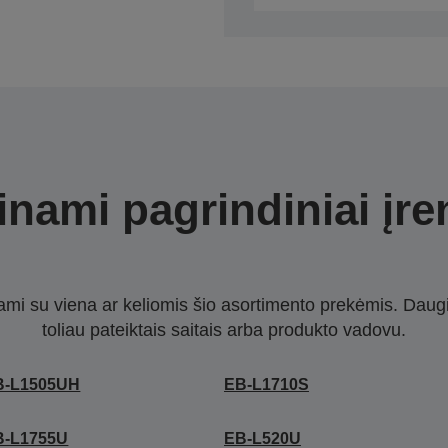
nami pagrindiniai įre
nami su viena ar keliomis šio asortimento prekėmis. Daug
toliau pateiktais saitais arba produkto vadovu.
B-L1505UH
EB-L1710S
B-L1755U
EB-L520U