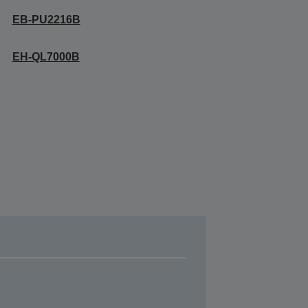
EB-PU2216B
EH-QL7000B