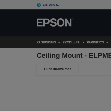
Skip
LIETUVIŲ K.
to
main
content
PAGRINDINIS
PRODUKTAI
PARINKTYS
Ceiling Mount - ELPM
Suderinamumas