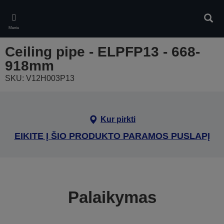
Skip
to
Ieškot
main
Meniu
content
Ceiling pipe - ELPFP13 - 668-
918mm
SKU: V12H003P13
Kur pirkti
EIKITE Į ŠIO PRODUKTO PARAMOS PUSLAPĮ
Palaikymas