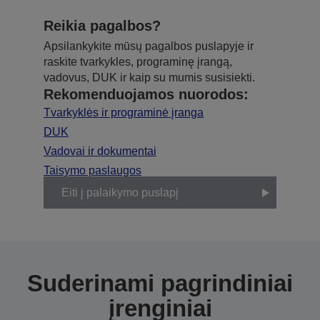
Reikia pagalbos?
Apsilankykite mūsų pagalbos puslapyje ir
raskite tvarkykles, programinę įrangą,
vadovus, DUK ir kaip su mumis susisiekti.
Rekomenduojamos nuorodos:
Tvarkyklės ir programinė įranga
DUK
Vadovai ir dokumentai
Taisymo paslaugos
Eiti į palaikymo puslapį
Suderinami pagrindiniai
įrenginiai