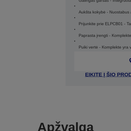
Galingas garsas - Integruota
Aukšta kokybė - Nuostabus
Prijunkite prie ELPCB01 - T
Paprasta įrengti - Komplekt
Puiki vertė - Komplekte yra va
EIKITE Į ŠIO P
Apžvalga