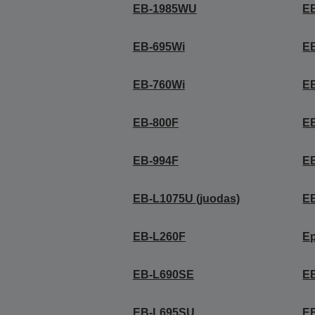
EB-1985WU
E
EB-695Wi
E
EB-760Wi
E
EB-800F
E
EB-994F
E
EB-L1075U (juodas)
E
EB-L260F
E
EB-L690SE
E
EB-L695SU
E