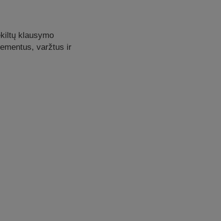
ekiltų klausymo
lementus, varžtus ir