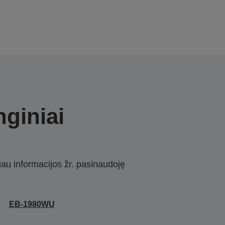
nginiai
iau informacijos žr. pasinaudoję
EB-1980WU