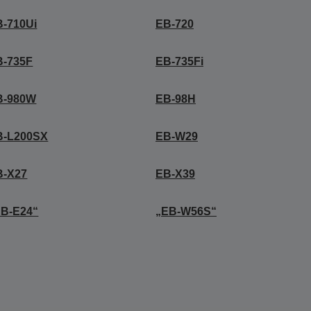
B-710Ui
EB-720
B-735F
EB-735Fi
B-980W
EB-98H
B-L200SX
EB-W29
B-X27
EB-X39
EB-E24“
„EB-W56S“