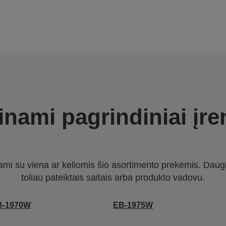
nami pagrindiniai įre
nami su viena ar keliomis šio asortimento prekėmis. Daug
toliau pateiktais saitais arba produkto vadovu.
B-1970W
EB-1975W