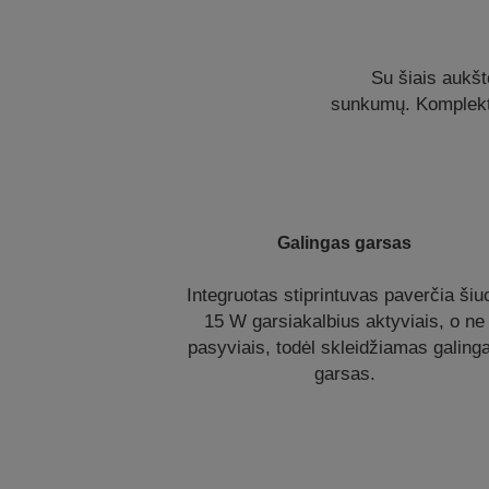
Su šiais aukšt
sunkumų. Komplekte 
Galingas garsas
Integruotas stiprintuvas paverčia šiu
15 W garsiakalbius aktyviais, o ne
pasyviais, todėl skleidžiamas galing
garsas.