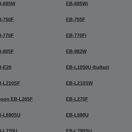
B-685W
EB-685Wi
B-750F
EB-755F
B-770F
EB-770Fi
B-805F
EB-982W
B-E20
EB-L1050U (baltas)
B-L210SF
EB-L210SW
pson EB-L265F
EB-L270F
B-L690SU
EB-L690U
B-L720U
EB-L790SU