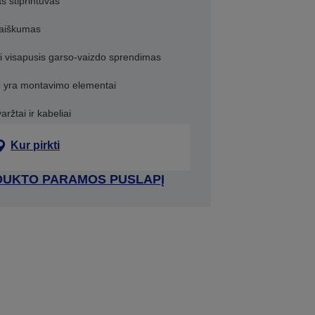
s stiprintuvas
 aiškumas
ai visapusis garso-vaizdo sprendimas
e yra montavimo elementai
ržtai ir kabeliai
Kur pirkti
RODUKTO PARAMOS PUSLAPĮ