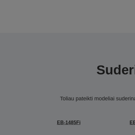
Suderi
Toliau pateikti modeliai suderi
EB-1485Fi
E