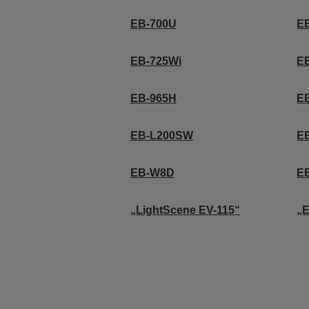
EB-700U
E
EB-725Wi
E
EB-965H
E
EB-L200SW
E
EB-W8D
E
„LightScene EV-115“
„