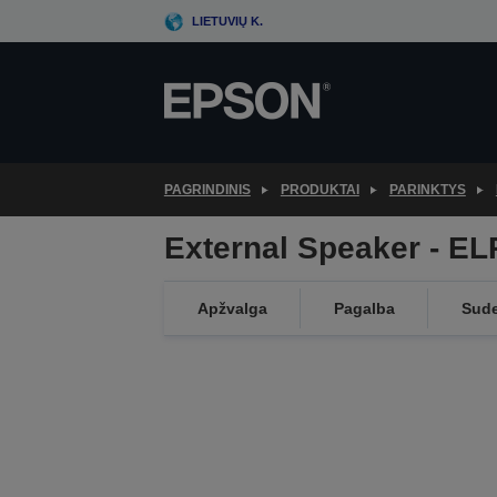
Skip
LIETUVIŲ K.
to
main
content
PAGRINDINIS
PRODUKTAI
PARINKTYS
External Speaker - E
Apžvalga
Pagalba
Sud