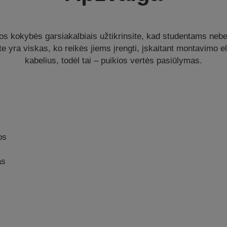
os kokybės garsiakalbiais užtikrinsite, kad studentams neb
yra viskas, ko reikės jiems įrengti, įskaitant montavimo e
kabelius, todėl tai – puikios vertės pasiūlymas.
os
as