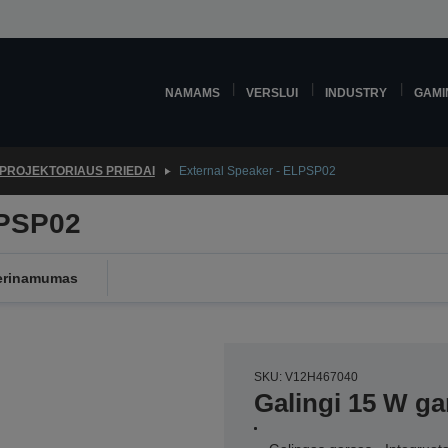
NAMAMS
VERSLUI
INDUSTRY
GAMI
PROJEKTORIAUS PRIEDAI
External Speaker - ELPSP02
LPSP02
erinamumas
SKU: V12H467040
Galingi 15 W gar