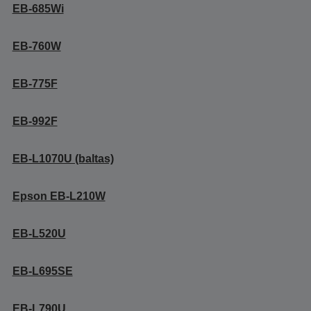
EB-685Wi
EB-760W
EB-775F
EB-992F
EB-L1070U (baltas)
Epson EB-L210W
EB-L520U
EB-L695SE
EB-L790U