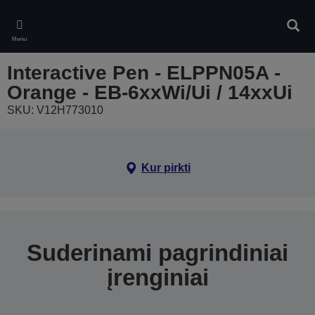
Skip
to
Ieškot
main
Meniu
content
Interactive Pen - ELPPN05A -
Orange - EB-6xxWi/Ui / 14xxUi
SKU: V12H773010
Kur pirkti
Suderinami pagrindiniai
įrenginiai