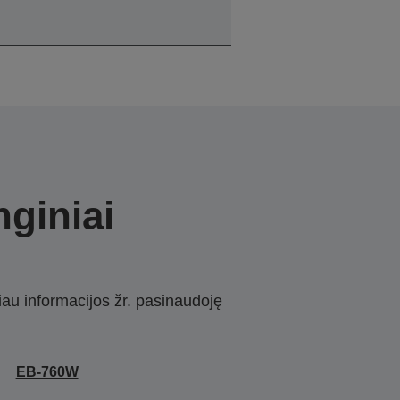
nginiai
iau informacijos žr. pasinaudoję
EB-760W