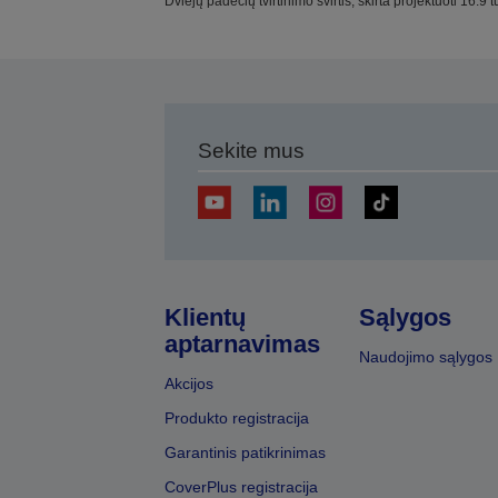
Dviejų padėčių tvirtinimo svirtis, skirta projektuoti 16:9 t
Sekite mus
Klientų
Sąlygos
aptarnavimas
Naudojimo sąlygos
Akcijos
Produkto registracija
Garantinis patikrinimas
CoverPlus registracija