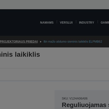
NAMAMS
VERSLUI
INDUSTRY
GAMI
PROJEKTORIAUS PRIEDAI
Itin mažo atstumo sieninis laikiklis ELPMB62
nis laikiklis
SKU: V12HA06A06
Reguliuojamas si