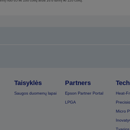
urinį nuo 65 iki 100 colių arba 16:6 turinį iki 120 colių.
Taisyklės
Partners
Tech
Saugos duomenų lapai
Epson Partner Portal
Heat-Fr
LPGA
Precisi
Micro P
Inovaty
Tvarios