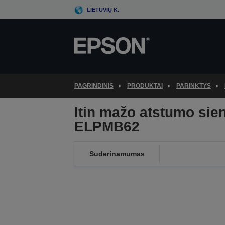
Skip
LIETUVIŲ K.
to
main
content
PAGRINDINIS
PRODUKTAI
PARINKTYS
Itin mažo atstumo sieni
ELPMB62
Suderinamumas