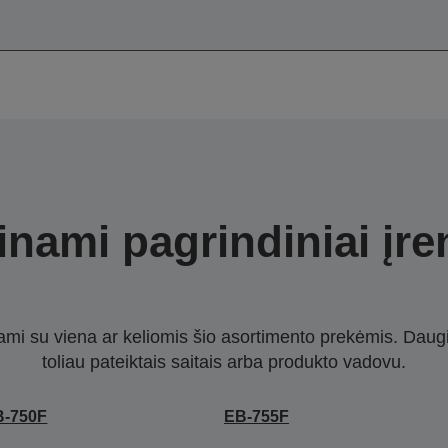
nami pagrindiniai įre
nami su viena ar keliomis šio asortimento prekėmis. Daug
toliau pateiktais saitais arba produkto vadovu.
B-750F
EB-755F