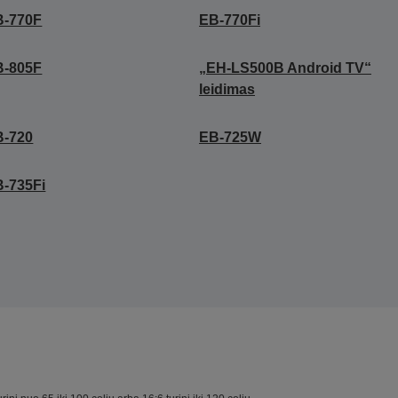
B-770F
EB-770Fi
B-805F
„EH-LS500B Android TV“
leidimas
B-720
EB-725W
-735Fi