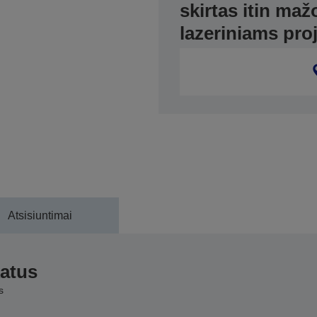
skirtas itin ma
lazeriniams pro
Atsisiuntimai
katus
s