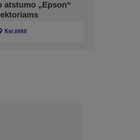
žo atstumo „Epson“
jektoriams
Kur pirkti