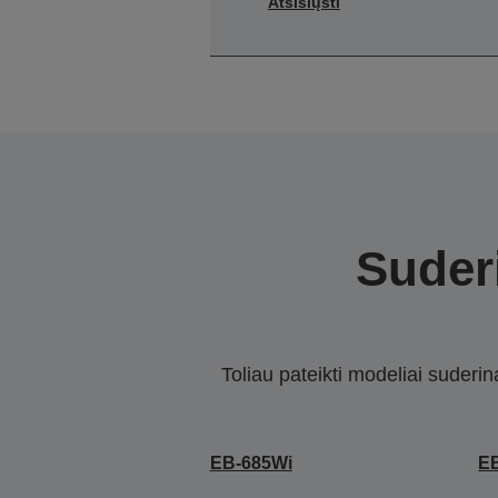
Atsisiųsti
Suderi
Toliau pateikti modeliai suderi
EB-685Wi
E