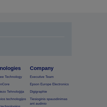
nologies
Company
ee Technology
Executive Team
onCore
Epson Europe Electronics
iezo Tehnoloģija
Digigraphie
vios technologijos
Tiesioginis spausdinimas
ant audinio
 technologijos