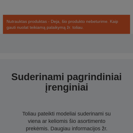
Nutrauktas produktas - Deja, šio produkto nebeturime. Kaip
gauti nuolat teikiamą palaikymą žr. toliau.
Suderinami pagrindiniai
įrenginiai
Toliau pateikti modeliai suderinami su
viena ar keliomis šio asortimento
prekėmis. Daugiau informacijos žr.