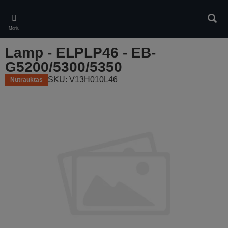
Skip
to
Ieškot
main
Meniu
content
Lamp - ELPLP46 - EB-
G5200/5300/5350
SKU: V13H010L46
Nutrauktas