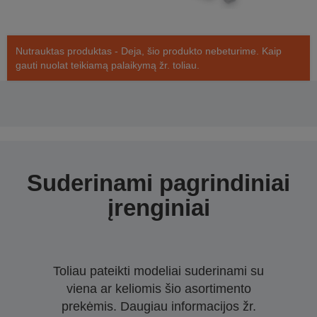
Nutrauktas produktas - Deja, šio produkto nebeturime. Kaip
gauti nuolat teikiamą palaikymą žr. toliau.
Suderinami pagrindiniai
įrenginiai
Toliau pateikti modeliai suderinami su
viena ar keliomis šio asortimento
prekėmis. Daugiau informacijos žr.