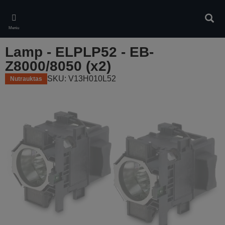
Skip
to
Ieškot
main
Meniu
content
Lamp - ELPLP52 - EB-
Z8000/8050 (x2)
SKU: V13H010L52
Nutrauktas