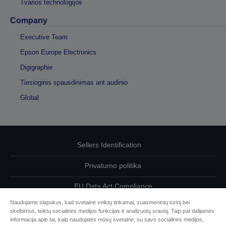
Tvarios technologijos
Company
Executive Team
Epson Europe Electronics
Digigraphie
Tiesioginis spausdinimas ant audinio
Global
Sellers Identification
Privatumo politika
EU Data Act Compliance
Naudojame slapukus, kad svetainė veiktų tinkamai, suasmenintų turinį bei
Susisiekite su mumis dėl savo duomenų
skelbimus, teiktų socialinės medijos funkcijas ir analizuotų srautą. Taip pat dalijamės
informacija apie tai, kaip naudojatės mūsų svetaine, su savo socialinės medijos,