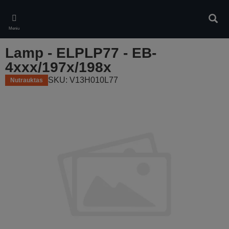
Skip
to
Ieškot
main
Meniu
content
Lamp - ELPLP77 - EB-
4xxx/197x/198x
SKU: V13H010L77
Nutrauktas