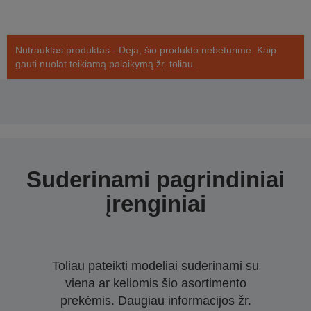
Nutrauktas produktas - Deja, šio produkto nebeturime. Kaip
gauti nuolat teikiamą palaikymą žr. toliau.
Suderinami pagrindiniai
įrenginiai
Toliau pateikti modeliai suderinami su
viena ar keliomis šio asortimento
prekėmis. Daugiau informacijos žr.