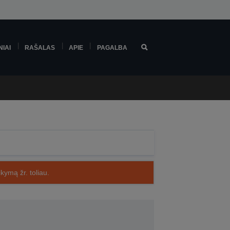
NIAI
RAŠALAS
APIE
PAGALBA
kymą žr. toliau.