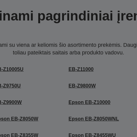
nami pagrindiniai įre
nami su viena ar keliomis šio asortimento prekėmis. Daug
toliau pateiktais saitais arba produkto vadovu.
B-Z10005U
EB-Z11000
B-Z9750U
EB-Z9800W
B-Z9900W
Epson EB-Z10000
pson EB-Z8050W
Epson EB-Z8050WNL
pson EB-Z8355W
Epson EB-Z8455WU