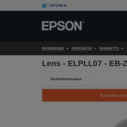
Skip
LIETUVIŲ K.
to
main
content
PAGRINDINIS
PRODUKTAI
PARINKTYS
Lens - ELPLL07 - EB-
Suderinamumas
Nutrauktas prod