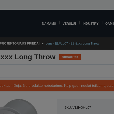
NAMAMS
VERSLUI
INDUSTRY
GAMI
PROJEKTORIAUS PRIEDAI
Lens - ELPLL07 - EB-Zxxx Long Throw
Zxxx Long Throw
Nutrauktas
uktas - Deja, šio produkto nebeturime. Kaip gauti nuolat teikiamą palai
SKU: V12H004L07