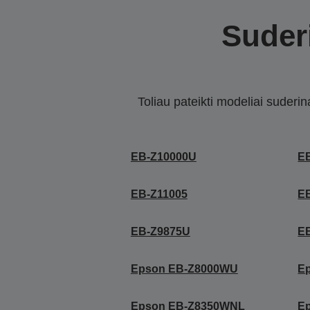
Suderi
Toliau pateikti modeliai suderi
EB-Z10000U
E
EB-Z11005
E
EB-Z9875U
E
Epson EB-Z8000WU
E
Epson EB-Z8350WNL
E