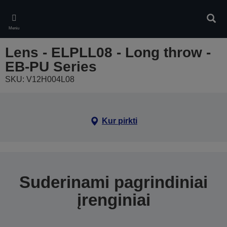
Skip
to
Ieškot
main
Meniu
content
Lens - ELPLL08 - Long throw -
EB-PU Series
SKU: V12H004L08
Kur pirkti
Suderinami pagrindiniai
įrenginiai