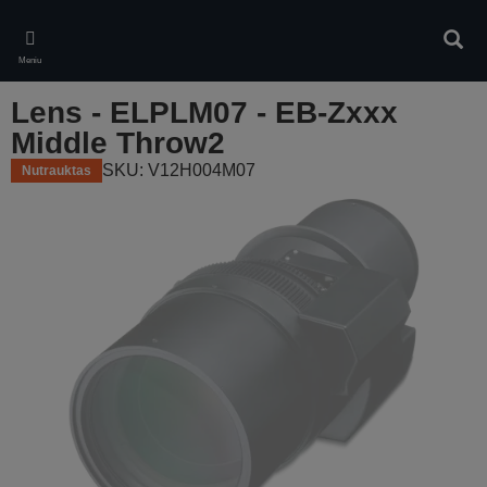
Skip
to
Ieškot
main
Meniu
content
Lens - ELPLM07 - EB-Zxxx
Middle Throw2
SKU: V12H004M07
Nutrauktas