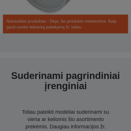
Nutrauktas produktas - Deja, šio produkto nebeturime. Kaip
gauti nuolat teikiamą palaikymą žr. toliau.
Suderinami pagrindiniai
įrenginiai
Toliau pateikti modeliai suderinami su
viena ar keliomis šio asortimento
prekėmis. Daugiau informacijos žr.