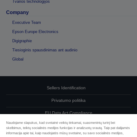
Tvarios technologijos
Company
Executive Team
Epson Europe Electronics
Digigraphie
Tiesioginis spausdinimas ant audinio
Global
Sellers Identification
Privatumo politika
EU Data Act Compliance
Naudojame slapukus, kad svetainė veiktų tinkamai, suasmenintų turinį bei
Susisiekite su mumis dėl savo duomenų
skelbimus, teiktų socialinės medijos funkcijas ir analizuotų srautą. Taip pat dalijamės
informacija apie tai, kaip naudojatės mūsų svetaine, su savo socialinės medijos,