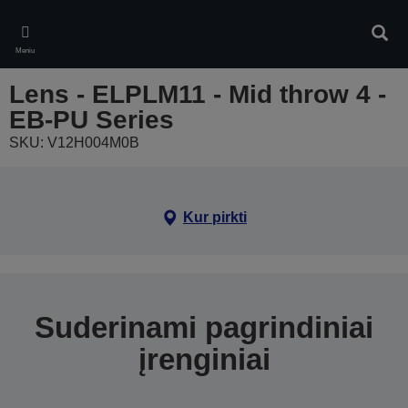
Skip
to
Ieškot
main
Meniu
content
Lens - ELPLM11 - Mid throw 4 -
EB-PU Series
SKU: V12H004M0B
Kur pirkti
Suderinami pagrindiniai
įrenginiai