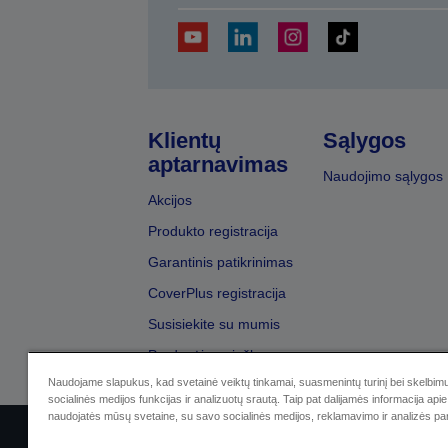
Klientų
Sąlygos
aptarnavimas
Naudojimo sąlygos
Akcijos
Produkto registracija
Garantinis patikrinimas
CoverPlus registracija
Susisiekite su mumis
Pardavėjų paieška
Naudojame slapukus, kad svetainė veiktų tinkamai, suasmenintų turinį bei skelbimu
socialinės medijos funkcijas ir analizuotų srautą. Taip pat dalijamės informacija apie 
naudojatės mūsų svetaine, su savo socialinės medijos, reklamavimo ir analizės par
Sellers Identification
Privatumo p