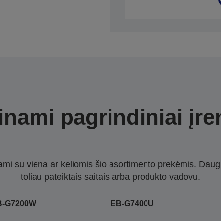
nami pagrindiniai įre
nami su viena ar keliomis šio asortimento prekėmis. Daug
toliau pateiktais saitais arba produkto vadovu.
B-G7200W
EB-G7400U