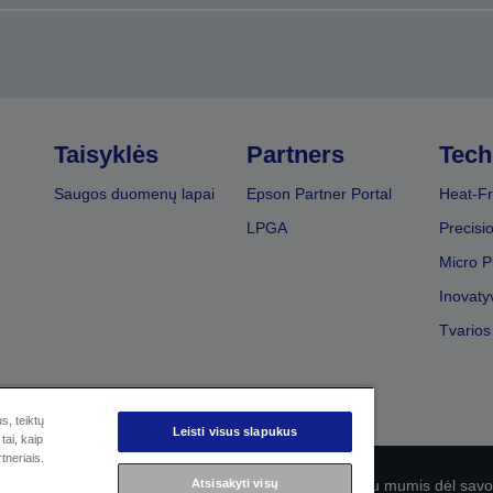
Taisyklės
Partners
Tech
Saugos duomenų lapai
Epson Partner Portal
Heat-Fr
LPGA
Precisi
Micro P
Inovaty
Tvarios
s, teiktų
Leisti visus slapukus
tai, kaip
tneriais.
olitika
EU Data Act Compliance
Atsisakyti visų
Susisiekite su mumis dėl sa