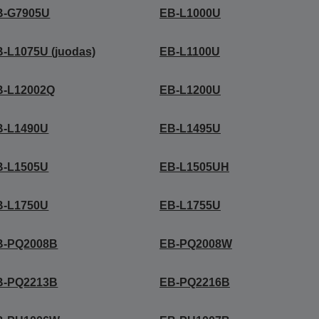
B-G7905U
EB-L1000U
-L1075U (juodas)
EB-L1100U
B-L12002Q
EB-L1200U
B-L1490U
EB-L1495U
B-L1505U
EB-L1505UH
B-L1750U
EB-L1755U
B-PQ2008B
EB-PQ2008W
B-PQ2213B
EB-PQ2216B