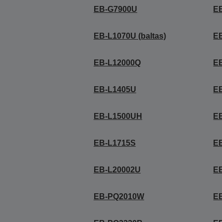
EB-G7900U
E
EB-L1070U (baltas)
EB
EB-L12000Q
E
EB-L1405U
E
EB-L1500UH
E
EB-L1715S
E
EB-L20002U
E
EB-PQ2010W
E