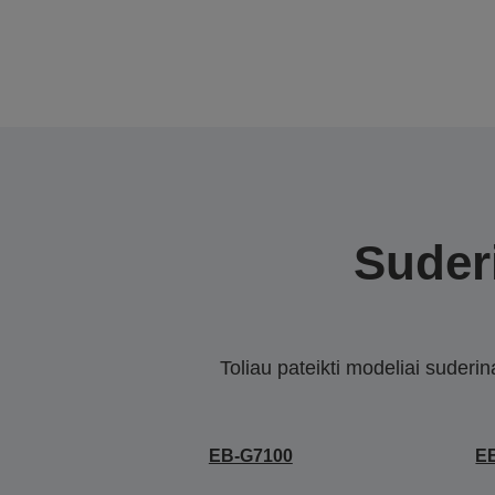
Suderi
Toliau pateikti modeliai suderi
EB-G7100
E