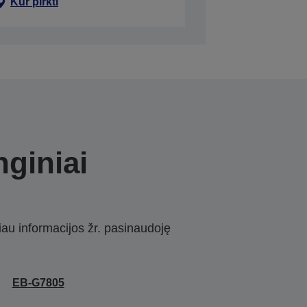
Kur pirkti
nginiai
iau informacijos žr. pasinaudoję
EB-G7805