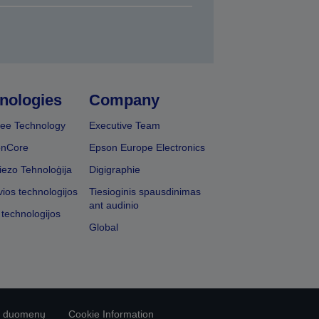
nologies
Company
ee Technology
Executive Team
onCore
Epson Europe Electronics
iezo Tehnoloģija
Digigraphie
vios technologijos
Tiesioginis spausdinimas
ant audinio
 technologijos
Global
vo duomenų
Cookie Information