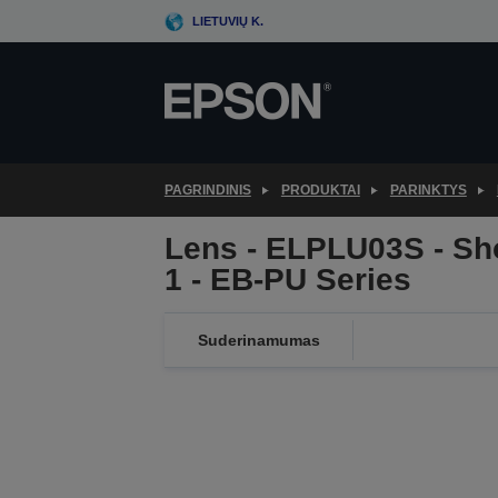
Skip
LIETUVIŲ K.
to
main
content
PAGRINDINIS
PRODUKTAI
PARINKTYS
Lens - ELPLU03S - Sho
1 - EB-PU Series
Suderinamumas