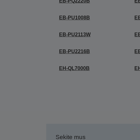
EB-PQ2220B
E
EB-PU1008B
E
EB-PU2113W
E
EB-PU2216B
E
EH-QL7000B
E
Sekite mus