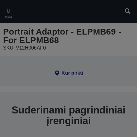
Skip
to
Ieškot
main
Meniu
content
Portrait Adaptor - ELPMB69 -
For ELPMB68
SKU: V12H006AF0
Kur pirkti
Suderinami pagrindiniai
įrenginiai