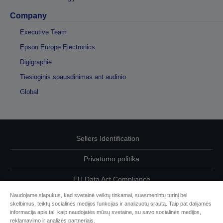
Company
Executive Team
Epson Europe Electronics
Digigraphie
Tiesioginis spausdinimas ant audinio
Global
Sellers Identification
Privatumo politika
EU Data Act Compliance
Naudojame slapukus, kad svetainė veiktų tinkamai, suasmenintų turinį bei
Susisiekite su mumis dėl savo duomenų
skelbimus, teiktų socialinės medijos funkcijas ir analizuotų srautą. Taip pat dalijamės
informacija apie tai, kaip naudojatės mūsų svetaine, su savo socialinės medijos,
Cookie Information
reklamavimo ir analizės partneriais.