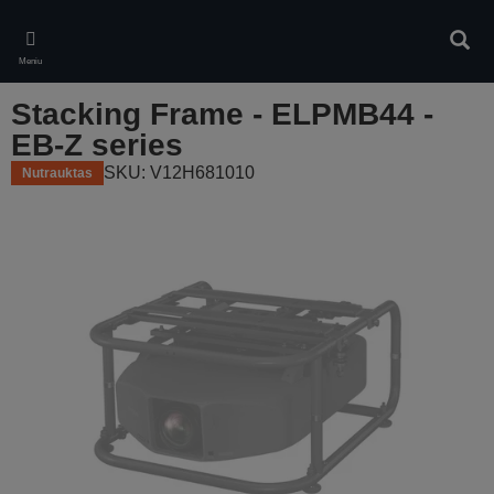
Skip
to
Ieškot
main
Meniu
content
Stacking Frame - ELPMB44 -
EB-Z series
SKU: V12H681010
Nutrauktas