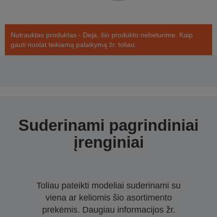
Nutrauktas produktas - Deja, šio produkto nebeturime. Kaip
gauti nuolat teikiamą palaikymą žr. toliau.
Suderinami pagrindiniai
įrenginiai
Toliau pateikti modeliai suderinami su
viena ar keliomis šio asortimento
prekėmis. Daugiau informacijos žr.