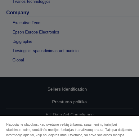
Tvarios technologijos
Company
Executive Team
Epson Europe Electronics
Digigraphie
Tiesioginis spausdinimas ant audinio
Global
Sellers Identification
Privatumo politika
EU Data Act Compliance
Naudojame slapukus, kad svetainė veiktų tinkamai, suasmenintų turinį bei
Susisiekite su mumis dėl savo duomenų
skelbimus, teiktų socialinės medijos funkcijas ir analizuotų srautą. Taip pat dalijamės
informacija apie tai, kaip naudojatės mūsų svetaine, su savo socialinės medijos,