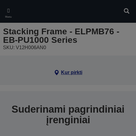
Skip
to
Ieškot
main
Meniu
content
Stacking Frame - ELPMB76 -
EB-PU1000 Series
SKU: V12H006AN0
Kur pirkti
Suderinami pagrindiniai
įrenginiai