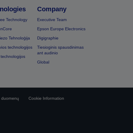
nologies
Company
ee Technology
Executive Team
onCore
Epson Europe Electronics
iezo Tehnoloģija
Digigraphie
vios technologijos
Tiesioginis spausdinimas
ant audinio
 technologijos
Global
vo duomenų
Cookie Information