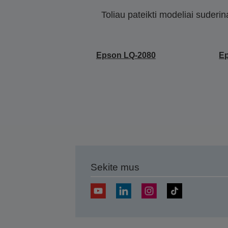
Toliau pateikti modeliai suderi
Epson LQ-2080
E
Sekite mus