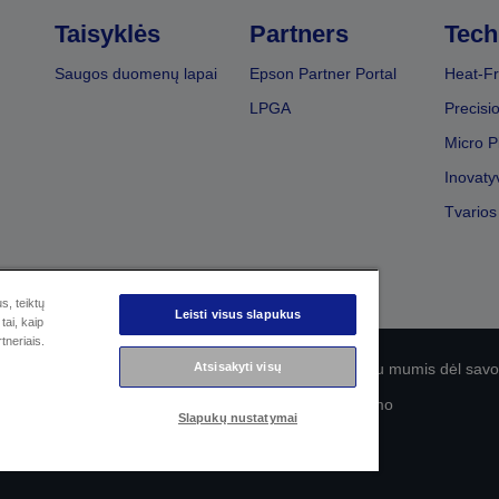
Taisyklės
Partners
Tech
Saugos duomenų lapai
Epson Partner Portal
Heat-Fr
LPGA
Precisi
Micro P
Inovaty
Tvarios
s, teiktų
Leisti visus slapukus
tai, kaip
tneriais.
olitika
EU Data Act Compliance
Atsisakyti visų
Susisiekite su mumis dėl sa
„Epson“ įsipareigojimas dėl prieinamumo
Slapukų nustatymai
© „Seiko Epson“, 2026 m.