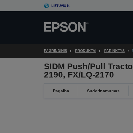
Skip
LIETUVIŲ K.
to
main
content
PAGRINDINIS
PRODUKTAI
PARINKTYS
SIDM Push/Pull Tractor
2190, FX/LQ-2170
Pagalba
Suderinamumas