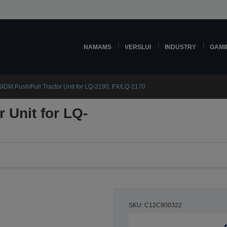
NAMAMS
VERSLUI
INDUSTRY
GAMI
SIDM Push/Pull Tractor Unit for LQ-2190, FX/LQ-2170
 Unit for LQ-
SKU: C12C800322