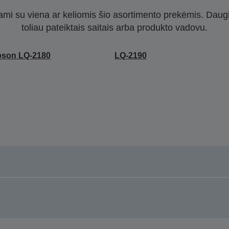
nami su viena ar keliomis šio asortimento prekėmis. Daug
toliau pateiktais saitais arba produkto vadovu.
pson LQ-2180
LQ-2190