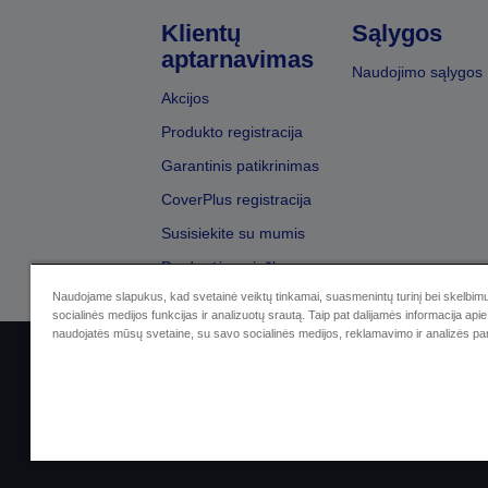
Klientų
Sąlygos
aptarnavimas
Naudojimo sąlygos
Akcijos
Produkto registracija
Garantinis patikrinimas
CoverPlus registracija
Susisiekite su mumis
Pardavėjų paieška
Naudojame slapukus, kad svetainė veiktų tinkamai, suasmenintų turinį bei skelbimu
socialinės medijos funkcijas ir analizuotų srautą. Taip pat dalijamės informacija apie 
naudojatės mūsų svetaine, su savo socialinės medijos, reklamavimo ir analizės par
Sellers Identification
Privatumo p