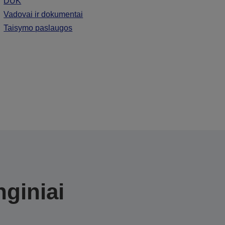
DUK
Vadovai ir dokumentai
Taisymo paslaugos
nginiai