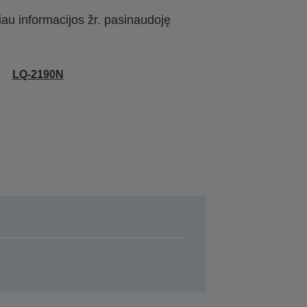
iau informacijos žr. pasinaudoję
LQ-2190N