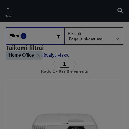
Skip
to
Ieškot
main
Meniu
content
Rikiuoti:
Filtrai
1
Taikomi filtrai
Home Office
Išvalyti viską
1
Eiti
Eiti
Rodo 1 - 8 iš 8 elementų
į
į
ankstesnį
kitą
puslapį
puslapį