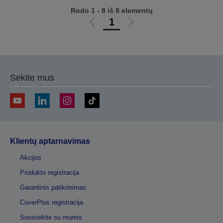
Rodo 1 - 8 iš 8 elementų
1
Eiti
Eiti
į
į
ankstesnį
kitą
puslapį
puslapį
Sekite mus
Klientų aptarnavimas
Akcijos
Produkto registracija
Garantinis patikrinimas
CoverPlus registracija
Susisiekite su mumis