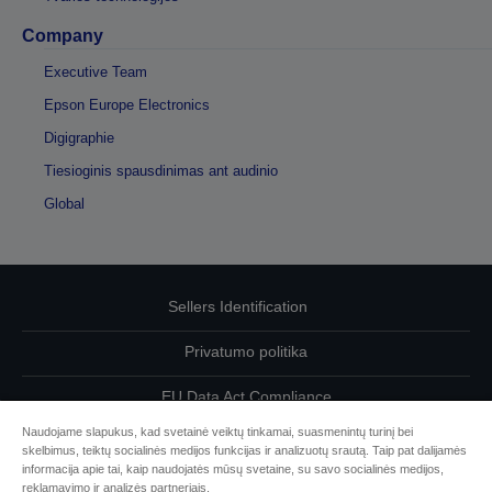
Company
Executive Team
Epson Europe Electronics
Digigraphie
Tiesioginis spausdinimas ant audinio
Global
Sellers Identification
Privatumo politika
EU Data Act Compliance
Naudojame slapukus, kad svetainė veiktų tinkamai, suasmenintų turinį bei
Susisiekite su mumis dėl savo duomenų
skelbimus, teiktų socialinės medijos funkcijas ir analizuotų srautą. Taip pat dalijamės
informacija apie tai, kaip naudojatės mūsų svetaine, su savo socialinės medijos,
Cookie Information
reklamavimo ir analizės partneriais.