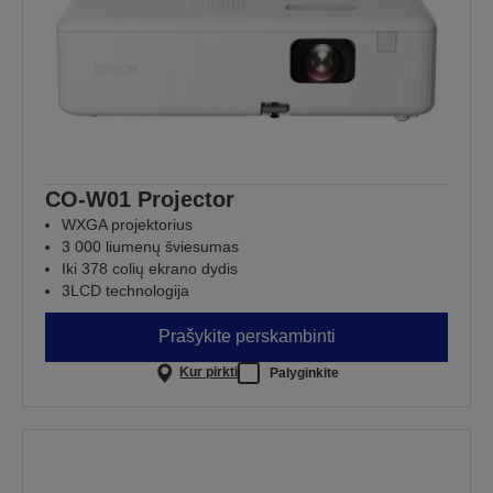
CO-W01 Projector
WXGA projektorius
3 000 liumenų šviesumas
Iki 378 colių ekrano dydis
3LCD technologija
Prašykite perskambinti
Kur pirkti
Palyginkite