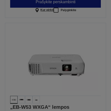
Prašykite perskambinti
Kur pirkti
Palyginkite
„EB-W53 WXGA“ lempos