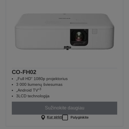
CO-FH02
„Full HD“ 1080p projektorius
3 000 liumenų šviesumas
3
„Android TV“
3LCD technologija
Sužinokite daugiau
Kur pirkti
Palyginkite