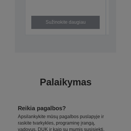
Sužinokite daugiau
Su
Palaikymas
Reikia pagalbos?
Apsilankykite mūsų pagalbos puslapyje ir
raskite tvarkykles, programinę įrangą,
vadovus, DUK ir kaip su mumis susisiekti.