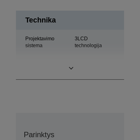
Technika
Projektavimo
3LCD
sistema
technologija
0,61 col. ir C2
LCD skydelis
Fine
Parinktys