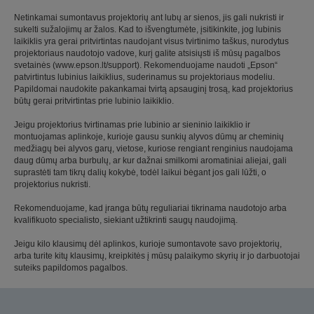
Netinkamai sumontavus projektorių ant lubų ar sienos, jis gali nukristi ir
sukelti sužalojimų ar žalos. Kad to išvengtumėte, įsitikinkite, jog lubinis
laikiklis yra gerai pritvirtintas naudojant visus tvirtinimo taškus, nurodytus
projektoriaus naudotojo vadove, kurį galite atsisiųsti iš mūsų pagalbos
svetainės (www.epson.lt/support). Rekomenduojame naudoti „Epson“
patvirtintus lubinius laikiklius, suderinamus su projektoriaus modeliu.
Papildomai naudokite pakankamai tvirtą apsauginį trosą, kad projektorius
būtų gerai pritvirtintas prie lubinio laikiklio.
Jeigu projektorius tvirtinamas prie lubinio ar sieninio laikiklio ir
montuojamas aplinkoje, kurioje gausu sunkių alyvos dūmų ar cheminių
medžiagų bei alyvos garų, vietose, kuriose rengiant renginius naudojama
daug dūmų arba burbulų, ar kur dažnai smilkomi aromatiniai aliejai, gali
suprastėti tam tikrų dalių kokybė, todėl laikui bėgant jos gali lūžti, o
projektorius nukristi.
Rekomenduojame, kad įranga būtų reguliariai tikrinama naudotojo arba
kvalifikuoto specialisto, siekiant užtikrinti saugų naudojimą.
Jeigu kilo klausimų dėl aplinkos, kurioje sumontavote savo projektorių,
arba turite kitų klausimų, kreipkitės į mūsų palaikymo skyrių ir jo darbuotojai
suteiks papildomos pagalbos.