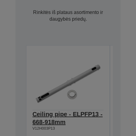
Rinkitės iš plataus asortimento ir
daugybės priedų.
Ceiling pipe - ELPFP13 -
Ceilin
668-918mm
918-1
V12H003P13
V12H003P