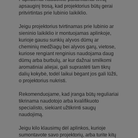
apsauginį trosą, kad projektorius būtų gerai
pritvirtintas prie lubinio laikiklio.
Jeigu projektorius tvirtinamas prie lubinio ar
sieninio laikiklio ir montuojamas aplinkoje,
kurioje gausu sunkių alyvos dūmų ar
cheminių medžiagų bei alyvos garų, vietose,
kuriose rengiant renginius naudojama daug
dūmų arba burbulų, ar kur dažnai smilkomi
aromatiniai aliejai, gali suprastėti tam tikrų
dalių kokybė, todėl laikui bėgant jos gali lūžti,
o projektorius nukristi.
Rekomenduojame, kad įranga būtų reguliariai
tikrinama naudotojo arba kvalifikuoto
specialisto, siekiant užtikrinti saugų
naudojimą.
Jeigu kilo klausimų dėl aplinkos, kurioje
sumontavote savo projektorių, arba turite kitų