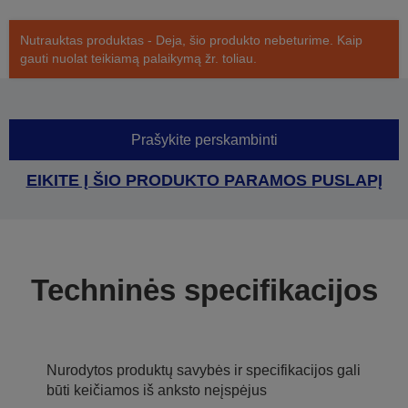
Nutrauktas produktas - Deja, šio produkto nebeturime. Kaip
gauti nuolat teikiamą palaikymą žr. toliau.
Prašykite perskambinti
EIKITE Į ŠIO PRODUKTO PARAMOS PUSLAPĮ
Techninės specifikacijos
Nurodytos produktų savybės ir specifikacijos gali
būti keičiamos iš anksto neįspėjus