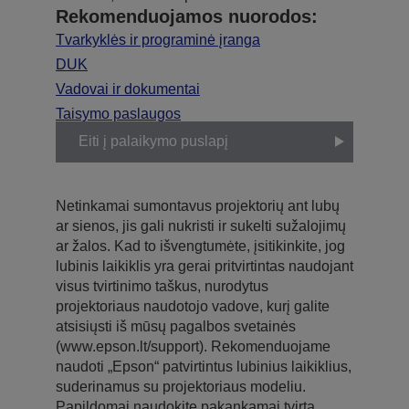
Rekomenduojamos nuorodos:
Tvarkyklės ir programinė įranga
DUK
Vadovai ir dokumentai
Taisymo paslaugos
Eiti į palaikymo puslapį
Netinkamai sumontavus projektorių ant lubų
ar sienos, jis gali nukristi ir sukelti sužalojimų
ar žalos. Kad to išvengtumėte, įsitikinkite, jog
lubinis laikiklis yra gerai pritvirtintas naudojant
visus tvirtinimo taškus, nurodytus
projektoriaus naudotojo vadove, kurį galite
atsisiųsti iš mūsų pagalbos svetainės
(www.epson.lt/support). Rekomenduojame
naudoti „Epson“ patvirtintus lubinius laikiklius,
suderinamus su projektoriaus modeliu.
Papildomai naudokite pakankamai tvirtą