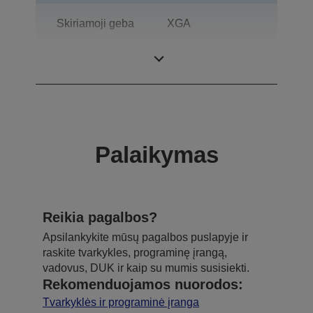
Skiriamoji geba
XGA
Kontrastas
2.000 : 1
Palaikymas
Reikia pagalbos?
Apsilankykite mūsų pagalbos puslapyje ir
raskite tvarkykles, programinę įrangą,
vadovus, DUK ir kaip su mumis susisiekti.
Rekomenduojamos nuorodos:
Tvarkyklės ir programinė įranga