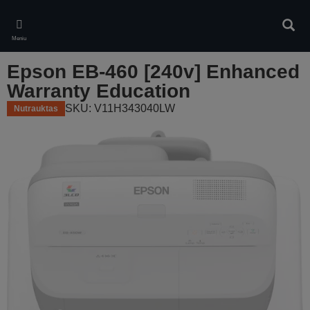
Skip
to
Ieškot
main
Meniu
content
Epson EB-460 [240v] Enhanced
Warranty Education
SKU: V11H343040LW
Nutrauktas