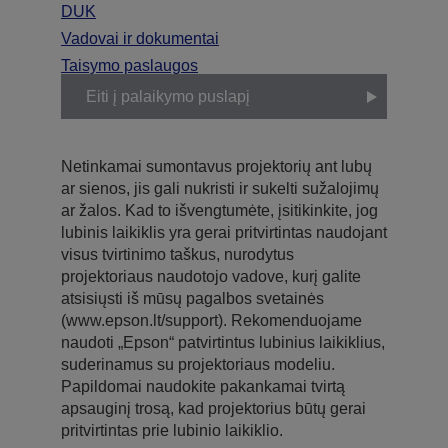
DUK
Vadovai ir dokumentai
Taisymo paslaugos
Eiti į palaikymo puslapį
Netinkamai sumontavus projektorių ant lubų
ar sienos, jis gali nukristi ir sukelti sužalojimų
ar žalos. Kad to išvengtumėte, įsitikinkite, jog
lubinis laikiklis yra gerai pritvirtintas naudojant
visus tvirtinimo taškus, nurodytus
projektoriaus naudotojo vadove, kurį galite
atsisiųsti iš mūsų pagalbos svetainės
(www.epson.lt/support). Rekomenduojame
naudoti „Epson“ patvirtintus lubinius laikiklius,
suderinamus su projektoriaus modeliu.
Papildomai naudokite pakankamai tvirtą
apsauginį trosą, kad projektorius būtų gerai
pritvirtintas prie lubinio laikiklio.