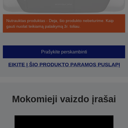
Nutrauktas produktas - Deja, šio produkto nebeturime. Kaip
gauti nuolat teikiamą palaikymą žr. toliau.
Prašykite perskambinti
EIKITE Į ŠIO PRODUKTO PARAMOS PUSLAPĮ
Mokomieji vaizdo įrašai