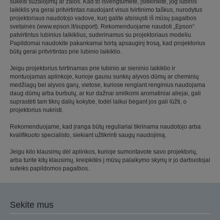
sukelti sužalojimų ar žalos. Kad to išvengtumėte, įsitikinkite, jog lubinis
laikiklis yra gerai pritvirtintas naudojant visus tvirtinimo taškus, nurodytus
projektoriaus naudotojo vadove, kurį galite atsisiųsti iš mūsų pagalbos
svetainės (www.epson.lt/support). Rekomenduojame naudoti „Epson“
patvirtintus lubinius laikiklius, suderinamus su projektoriaus modeliu.
Papildomai naudokite pakankamai tvirtą apsauginį trosą, kad projektorius
būtų gerai pritvirtintas prie lubinio laikiklio.
Jeigu projektorius tvirtinamas prie lubinio ar sieninio laikiklio ir
montuojamas aplinkoje, kurioje gausu sunkių alyvos dūmų ar cheminių
medžiagų bei alyvos garų, vietose, kuriose rengiant renginius naudojama
daug dūmų arba burbulų, ar kur dažnai smilkomi aromatiniai aliejai, gali
suprastėti tam tikrų dalių kokybė, todėl laikui bėgant jos gali lūžti, o
projektorius nukristi.
Rekomenduojame, kad įranga būtų reguliariai tikrinama naudotojo arba
kvalifikuoto specialisto, siekiant užtikrinti saugų naudojimą.
Jeigu kilo klausimų dėl aplinkos, kurioje sumontavote savo projektorių,
arba turite kitų klausimų, kreipkitės į mūsų palaikymo skyrių ir jo darbuotojai
suteiks papildomos pagalbos.
Sekite mus