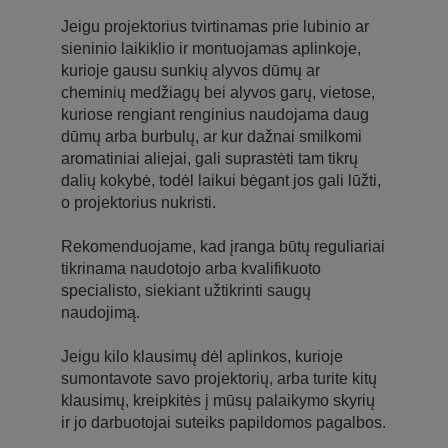
Jeigu projektorius tvirtinamas prie lubinio ar
sieninio laikiklio ir montuojamas aplinkoje,
kurioje gausu sunkių alyvos dūmų ar
cheminių medžiagų bei alyvos garų, vietose,
kuriose rengiant renginius naudojama daug
dūmų arba burbulų, ar kur dažnai smilkomi
aromatiniai aliejai, gali suprastėti tam tikrų
dalių kokybė, todėl laikui bėgant jos gali lūžti,
o projektorius nukristi.
Rekomenduojame, kad įranga būtų reguliariai
tikrinama naudotojo arba kvalifikuoto
specialisto, siekiant užtikrinti saugų
naudojimą.
Jeigu kilo klausimų dėl aplinkos, kurioje
sumontavote savo projektorių, arba turite kitų
klausimų, kreipkitės į mūsų palaikymo skyrių
ir jo darbuotojai suteiks papildomos pagalbos.