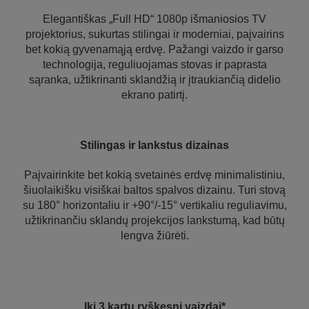
Elegantiškas „Full HD“ 1080p išmaniosios TV
projektorius, sukurtas stilingai ir moderniai, paįvairins
bet kokią gyvenamąją erdvę. Pažangi vaizdo ir garso
technologija, reguliuojamas stovas ir paprasta
sąranka, užtikrinanti sklandžią ir įtraukiančią didelio
ekrano patirtį.
Stilingas ir lankstus dizainas
Paįvairinkite bet kokią svetainės erdvę minimalistiniu,
šiuolaikišku visiškai baltos spalvos dizainu. Turi stovą
su 180° horizontaliu ir +90°/-15° vertikaliu reguliavimu,
užtikrinančiu sklandų projekcijos lankstumą, kad būtų
lengva žiūrėti.
Iki 3 kartų ryškesni vaizdai*