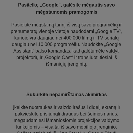
Pasitelkę „Google“, galėsite mėgautis savo
mėgstamomis pramogomis
Pasiekite mėgstamą turinį iš visų savo programėlių ir
prenumeratų vienoje vietoje naudodami „Google TV“,
kurioje yra daugiau nei 400 000 filmų ir TV serialų
daugiau nei 10 000 programėlių. Naudokite „Google
Assistant“ balso komandas, kad galėtumėte valdyti
projektorių ir „Google Cast“ ir transliuoti tiesiai iš
išmaniųjų įrenginių.
Sukurkite nepamirštamas akimirkas
Įkelkite nuotraukas ir vaizdo įrašus į didelį ekraną ir
pakvieskite prisijungti draugus bei šeimos narius,
mėgaudamiesi išmaniosiomis projekcijos valdymo
funkcijomis – visa tai iš savo mobiliojo įrenginio.