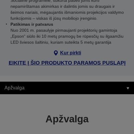
Socialinė programėlė, sukurta padėti jums kurti
nepamirštamas akimirkas ir dalintis jomis su draugais ir
šeimos nariais, mėgaujantis išmaniomis projekcijos valdymo
funkcijomis – viskas iš jūsų mobiliojo įrenginio.
Patikimas ir patvarus
Nuo 2001 m. pasaulyje pirmaujanti projektorių gamintoja
„Epson“ siūlo iki 10 metų pramogų be rūpesčių su ilgaamžiu
LED šviesos šaltiniu, kuriam suteikta 5 metų garantija
Kur pirkti
EIKITE Į ŠIO PRODUKTO PARAMOS PUSLAPĮ
Apžvalga
Apžvalga