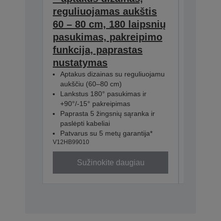
reguliuojamas aukštis
švarus
60 – 80 cm, 180 laipsnių
garso r
pasukimas, pakreipimo
valand
funkcija, paprastas
naudo
nustatymas
Kristali
šešiais
Aptakus dizainas su reguliuojamu
Lengvas
aukščiu (60–80 cm)
15 vala
Lankstus 180° pasukimas ir
naudoj
+90°/-15° pakreipimas
Suderin
Paprasta 5 žingsnių sąranka ir
išmaniai
paslėpti kabeliai
V12HC000
Patvarus su 5 metų garantija*
V12HB99010
Sužinokite daugiau
Su