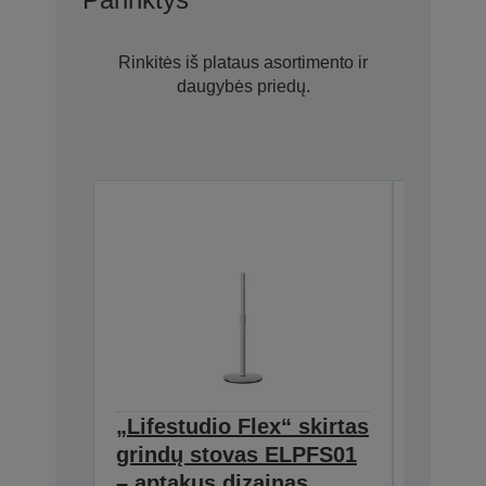
Rinkitės iš plataus asortimento ir
daugybės priedų.
„Lifestudio Flex“ skirtas
Belaid
grindų stovas ELPFS01
mikrof
– aptakus dizainas,
ELPKM0