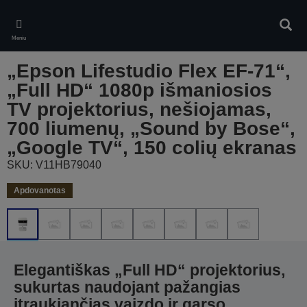
Skip
to
Ieškot
main
Meniu
content
„Epson Lifestudio Flex EF-71“,
„Full HD“ 1080p išmaniosios
TV projektorius, nešiojamas,
700 liumenų, „Sound by Bose“,
„Google TV“, 150 colių ekranas
SKU: V11HB79040
Apdovanotas
Elegantiškas „Full HD“ projektorius,
sukurtas naudojant pažangias
įtraukiančias vaizdo ir garso