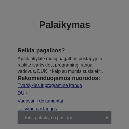
Palaikymas
Reikia pagalbos?
Apsilankykite mūsų pagalbos puslapyje ir
raskite tvarkykles, programinę įrangą,
vadovus, DUK ir kaip su mumis susisiekti.
Rekomenduojamos nuorodos:
Tvarkyklės ir programinė įranga
DUK
Vadovai ir dokumentai
Taisymo paslaugos
Eiti į palaikymo puslapį