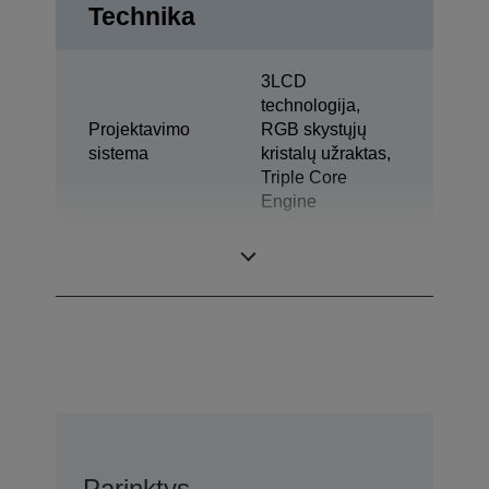
Technika
3LCD
technologija,
Projektavimo
RGB skystųjų
sistema
kristalų užraktas,
Triple Core
Engine
LCD skydelis
0,62 col.
Parinktys