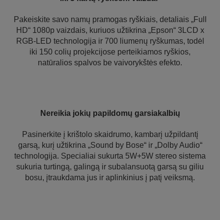
Pakeiskite savo namų pramogas ryškiais, detaliais „Full
HD“ 1080p vaizdais, kuriuos užtikrina „Epson“ 3LCD x
RGB-LED technologija ir 700 liumenų ryškumas, todėl
iki 150 colių projekcijose perteikiamos ryškios,
natūralios spalvos be vaivorykštės efekto.
Nereikia jokių papildomų garsiakalbių
Pasinerkite į krištolo skaidrumo, kambarį užpildantį
garsą, kurį užtikrina „Sound by Bose“ ir „Dolby Audio“
technologija. Specialiai sukurta 5W+5W stereo sistema
sukuria turtingą, galingą ir subalansuotą garsą su giliu
bosu, įtraukdama jus ir aplinkinius į patį veiksmą.