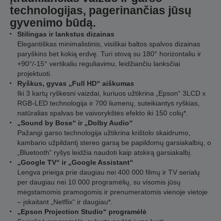
technologijas, pagerinančias jūsų
gyvenimo būdą.
Stilingas ir lankstus dizainas
Elegantiškas minimalistinis, visiškai baltos spalvos dizainas
paryškins bet kokią erdvę. Turi stovą su 180° horizontaliu ir
+90°/-15° vertikaliu reguliavimu, leidžiančiu lanksčiai
projektuoti.
Ryškus, gyvas „Full HD“ aiškumas
Iki 3 kartų ryškesni vaizdai, kuriuos užtikrina „Epson“ 3LCD x
RGB-LED technologija ir 700 liumenų, suteikiantys ryškias,
natūralias spalvas be vaivorykštės efekto iki 150 colių*.
„Sound by Bose“ ir „Dolby Audio“
Pažangi garso technologija užtikrina krištolo skaidrumo,
kambario užpildantį stereo garsą be papildomų garsiakalbių, o
„Bluetooth“ ryšys leidžia naudoti kaip atskirą garsiakalbį.
„Google TV“ ir „Google Assistant“
Lengva prieiga prie daugiau nei 400 000 filmų ir TV serialų
per daugiau nei 10 000 programėlių, su visomis jūsų
mėgstamomis pramogomis ir prenumeratomis vienoje vietoje
– įskaitant „Netflix“ ir daugiau*.
„Epson Projection Studio“ programėlė