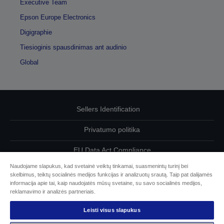
Executive Team
Epson Europe Electronics
Digigraphie
Tiesioginis spausdinimas ant audinio
Global
Sellers Identification
Privatumo politika
EU Data Act Compliance
Naudojame slapukus, kad svetainė veiktų tinkamai, suasmenintų turinį bei
Susisiekite su mumis dėl savo duomenų
skelbimus, teiktų socialinės medijos funkcijas ir analizuotų srautą. Taip pat dalijamės
informacija apie tai, kaip naudojatės mūsų svetaine, su savo socialinės medijos,
Cookie Information
reklamavimo ir analizės partneriais.
Leisti visus slapukus
„Epson“ įsipareigojimas dėl prieinamumo