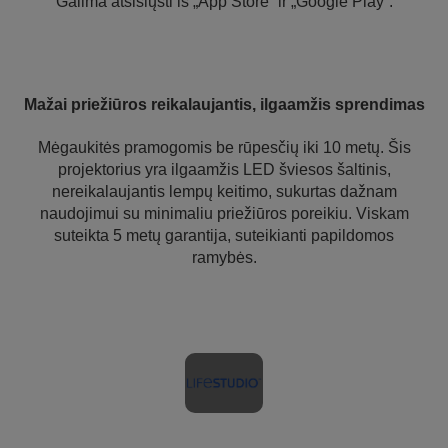
Galima atsisiųsti iš „App Store“ ir „Google Play“.
Mažai priežiūros reikalaujantis, ilgaamžis sprendimas
Mėgaukitės pramogomis be rūpesčių iki 10 metų. Šis
projektorius yra ilgaamžis LED šviesos šaltinis,
nereikalaujantis lempų keitimo, sukurtas dažnam
naudojimui su minimaliu priežiūros poreikiu. Viskam
suteikta 5 metų garantija, suteikianti papildomos
ramybės.