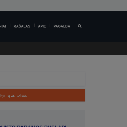
NIAI
RAŠALAS
APIE
PAGALBA
kymą žr. toliau.