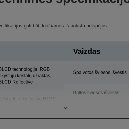
ifikacijos gali būti keičiamos iš anksto neįspėjus
Vaizdas
3LCD technologija, RGB
Spalvotos šviesos išvestis
skystųjų kristalų užraktas,
3LCD Reflective
Baltos šviesos išvestis
0,74 col. ir Reflective HTPS
Skiriamoji geba