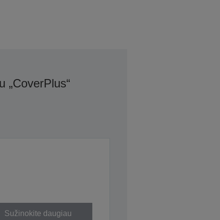
u „CoverPlus“
Sužinokite daugiau