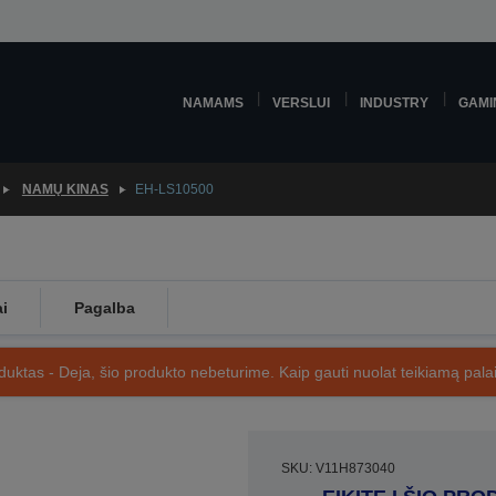
NAMAMS
VERSLUI
INDUSTRY
GAMI
NAMŲ KINAS
EH-LS10500
ai
Pagalba
uktas - Deja, šio produkto nebeturime. Kaip gauti nuolat teikiamą palai
SKU: V11H873040