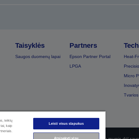
Taisyklės
Partners
Tech
Saugos duomenų lapai
Epson Partner Portal
Heat-Fr
LPGA
Precisi
Micro P
Inovaty
Tvarios
s, teiktų
Leisti visus slapukus
tai, kaip
tneriais.
Atsisakyti visų
olitika
EU Data Act Compliance
Susisiekite su mumis dėl sa