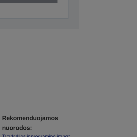
Rekomenduojamos
nuorodos:
Tvarkyklės ir programinė įranga