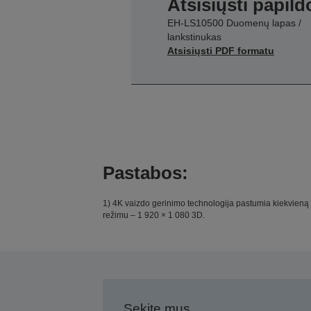
Atsisiųsti papil
EH-LS10500 Duomenų lapas /
lankstinukas
Atsisiųsti PDF formatu
Pastabos:
1) 4K vaizdo gerinimo technologija pastumia kiekvieną p
režimu – 1 920 × 1 080 3D.
Sekite mus