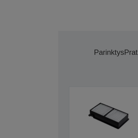
Parinktys
Prat