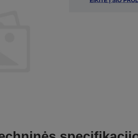
EIKITE Į ŠIO P
echninės specifikacij