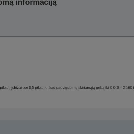
domą informaciją
ikselį įstrižai per 0,5 pikselio, kad padvigubintų skiriamąją gebą iki 3 840 × 2 160