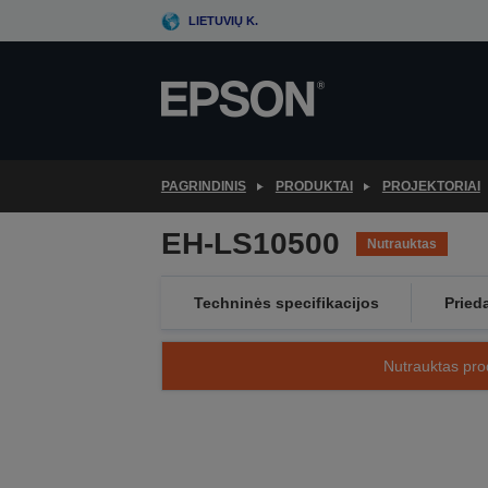
Skip
LIETUVIŲ K.
to
main
content
PAGRINDINIS
PRODUKTAI
PROJEKTORIAI
EH-LS10500
Nutrauktas
Techninės specifikacijos
Pried
Nutrauktas prod