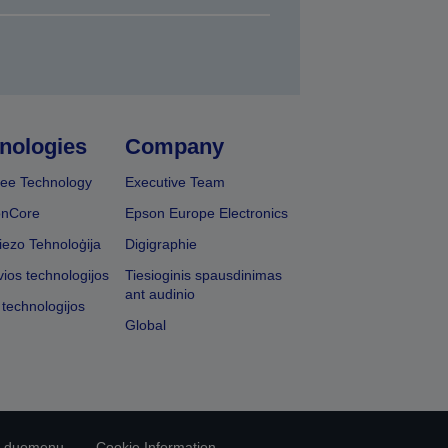
nologies
Company
ee Technology
Executive Team
onCore
Epson Europe Electronics
iezo Tehnoloģija
Digigraphie
vios technologijos
Tiesioginis spausdinimas
ant audinio
 technologijos
Global
vo duomenų
Cookie Information