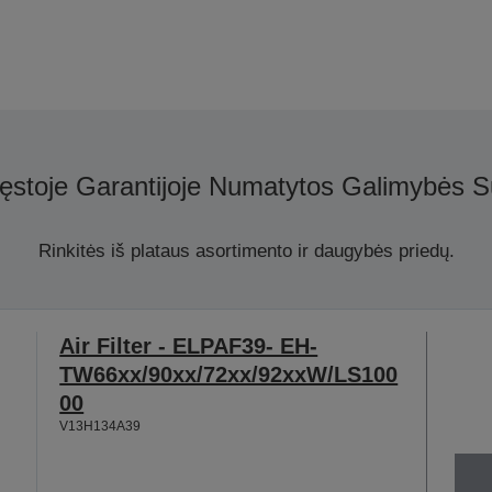
ęstoje Garantijoje Numatytos Galimybės S
Rinkitės iš plataus asortimento ir daugybės priedų.
Air Filter - ELPAF39- EH-
TW66xx/90xx/72xx/92xxW/LS100
00
V13H134A39