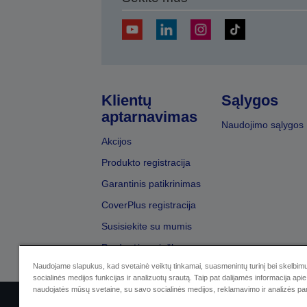
Klientų
Sąlygos
aptarnavimas
Naudojimo sąlygos
Akcijos
Produkto registracija
Garantinis patikrinimas
CoverPlus registracija
Susisiekite su mumis
Pardavėjų paieška
Naudojame slapukus, kad svetainė veiktų tinkamai, suasmenintų turinį bei skelbimu
socialinės medijos funkcijas ir analizuotų srautą. Taip pat dalijamės informacija apie 
naudojatės mūsų svetaine, su savo socialinės medijos, reklamavimo ir analizės par
Sellers Identification
Privatumo p