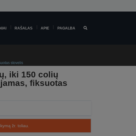
NIAI
RAŠALAS
APIE
PAGALBA
suotas stovelis
, iki 150 colių
ojamas, fiksuotas
kymą žr. toliau.