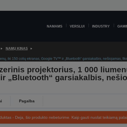
NAMAMS
VERSLUI
INDUSTRY
GAMI
NAMŲ KINAS
enų, iki 150 colių ekranas, Google TV™ ir „Bluetooth“ garsiakalbis, nešiojamas, fik
erinis projektorius, 1 000 liumenų
r „Bluetooth“ garsiakalbis, neši
ai
Pagalba
uktas - Deja, šio produkto nebeturime. Kaip gauti nuolat teikiamą palai