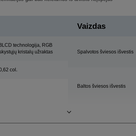
Vaizdas
3LCD technologija, RGB
skystųjų kristalų užraktas
Spalvotos šviesos išvestis
0,62 col.
Baltos šviesos išvestis
Rezoliucijos patobulinimas