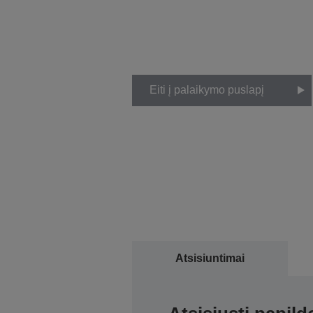
Eiti į palaikymo puslapį
Atsisiuntimai