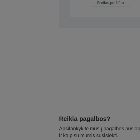
Greitas peržiūra
Reikia pagalbos?
Apsilankykite mūsų pagalbos puslapy
ir kaip su mumis susisiekti.