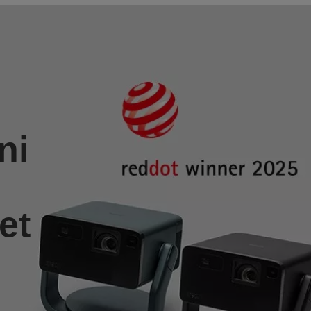
ni
et