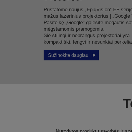
Pristatome naujus „EpiqVision“ EF serij
mažus lazerinius projektorius | „Google 
Pasitelkę „Google" galėsite mėgautis s
mėgstamomis pramogomis.
Šie stilingi ir nebrangūs projektoriai yra
kompaktiški, lengvi ir nesunkiai perkelia
Sužinokite daugiau
T
Nurodytos produktų savybės ir spec