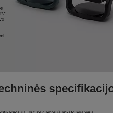
os
TV“.
avo
mi.
echninės specifikacij
ifikacijos gali būti keičiamos iš anksto neįspėjus