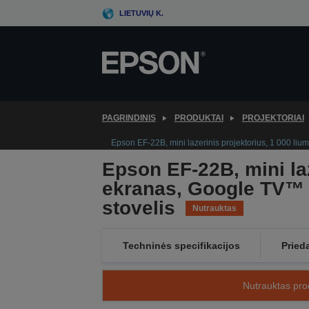
Skip
LIETUVIŲ K.
to
main
content
PAGRINDINIS
PRODUKTAI
PROJEKTORIAI
Epson EF-22B, mini lazerinis projektorius, 1 000 lium
Epson EF-22B, mini laz
ekranas, Google TV™ i
stovelis
Nutrauktas
Techninės specifikacijos
Pried
Nutrauktas prod