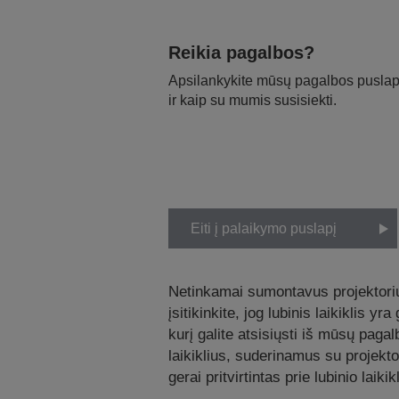
Reikia pagalbos?
Apsilankykite mūsų pagalbos puslapy
ir kaip su mumis susisiekti.
Eiti į palaikymo puslapį
Netinkamai sumontavus projektorių a
įsitikinkite, jog lubinis laikiklis 
kurį galite atsisiųsti iš mūsų pag
laikiklius, suderinamus su projekt
gerai pritvirtintas prie lubinio laikikl