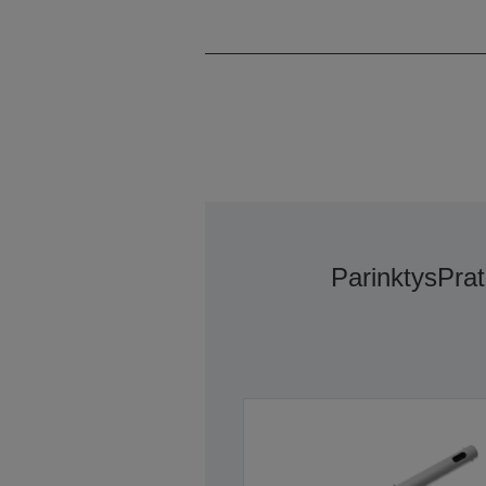
Parinktys
Prat