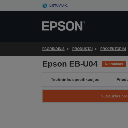
Skip
LIETUVIŲ K.
to
main
content
PAGRINDINIS
PRODUKTAI
PROJEKTORIAI
Epson EB-U04
Nutrauktas
Techninės specifikacijos
Pried
Nutrauktas prod