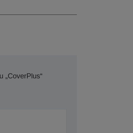
1200p
u „CoverPlus“