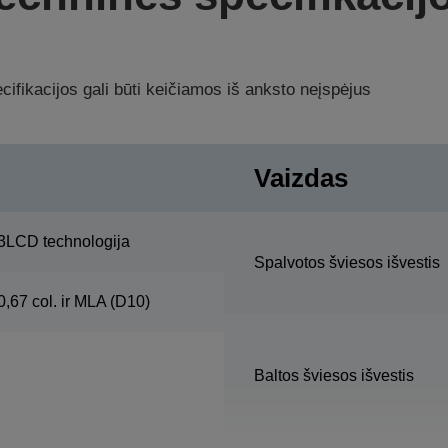
ifikacijos gali būti keičiamos iš anksto neįspėjus
Vaizdas
3LCD technologija
Spalvotos šviesos išvestis
0,67 col. ir MLA (D10)
Baltos šviesos išvestis