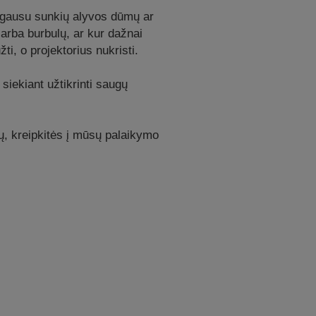
je gausu sunkių alyvos dūmų ar
arba burbulų, ar kur dažnai
žti, o projektorius nukristi.
siekiant užtikrinti saugų
mų, kreipkitės į mūsų palaikymo