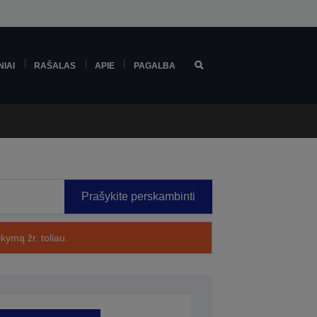
NIAI
RAŠALAS
APIE
PAGALBA
Prašykite perskambinti
kymą žr. toliau.