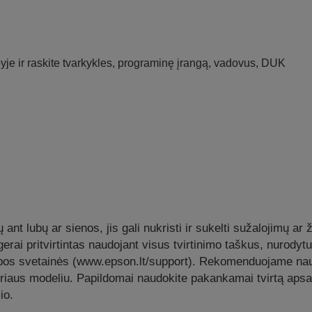
je ir raskite tvarkykles, programinę įrangą, vadovus, DUK
nt lubų ar sienos, jis gali nukristi ir sukelti sužalojimų ar
yra gerai pritvirtintas naudojant visus tvirtinimo taškus, nurod
albos svetainės (www.epson.lt/support). Rekomenduojame naud
oriaus modeliu. Papildomai naudokite pakankamai tvirtą apsau
io.