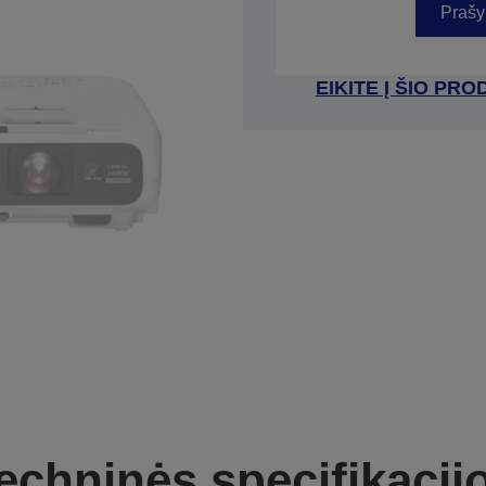
Prašy
EIKITE Į ŠIO P
echninės specifikacij