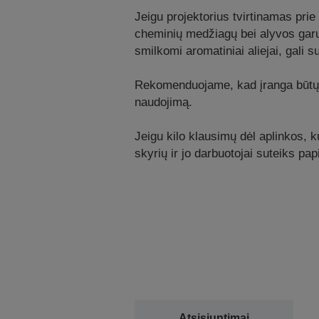
Jeigu projektorius tvirtinamas prie
cheminių medžiagų bei alyvos garų
smilkomi aromatiniai aliejai, gali su
Rekomenduojame, kad įranga būtų reg
naudojimą.
Jeigu kilo klausimų dėl aplinkos, k
skyrių ir jo darbuotojai suteiks pa
Atsisiuntimai