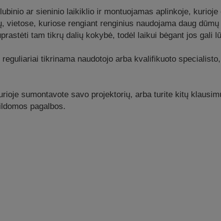
 lubinio ar sieninio laikiklio ir montuojamas aplinkoje, kurio
, vietose, kuriose rengiant renginius naudojama daug dūmų 
prastėti tam tikrų dalių kokybė, todėl laikui bėgant jos gali lū
uliariai tikrinama naudotojo arba kvalifikuoto specialisto, 
urioje sumontavote savo projektorių, arba turite kitų klausi
pildomos pagalbos.