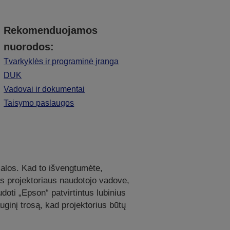
Rekomenduojamos
nuorodos:
Tvarkyklės ir programinė įranga
DUK
Vadovai ir dokumentai
Taisymo paslaugos
 žalos. Kad to išvengtumėte,
ytus projektoriaus naudotojo vadove,
oti „Epson“ patvirtintus lubinius
ginį trosą, kad projektorius būtų