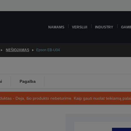
NAMAMS
VERSLUI
INDUSTRY
GAMI
NEŠIOJAMAS
Epson EB-U04
ai
Pagalba
uktas - Deja, šio produkto nebeturime. Kaip gauti nuolat teikiamą palai
SKU: V11H763040