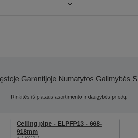
Skiriamoji geba
ęstoje Garantijoje Numatytos Galimybės S
Rinkitės iš plataus asortimento ir daugybės priedų.
Ceiling pipe - ELPFP13 - 668-
918mm
V12H003P13