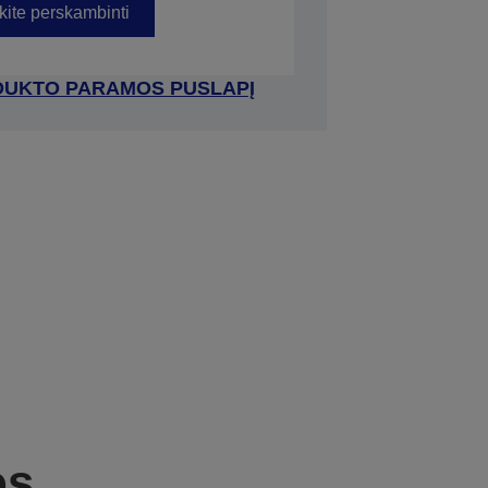
kite perskambinti
RODUKTO PARAMOS PUSLAPĮ
os