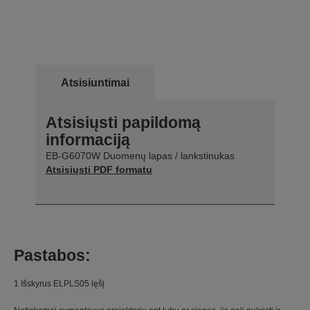
Atsisiuntimai
Atsisiųsti papildomą
informaciją
EB-G6070W Duomenų lapas / lankstinukas
Atsisiųsti PDF formatu
Pastabos:
1 Išskyrus ELPLS05 lęšį