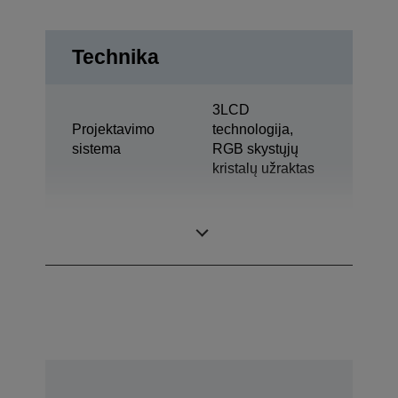
Technika
3LCD
Projektavimo
technologija,
sistema
RGB skystųjų
kristalų užraktas
0,76 col. ir C2
LCD skydelis
Fine