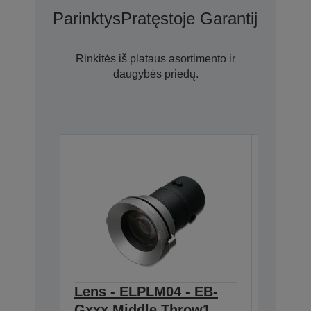
Parinktys
Pratęstoje Garantijoje N
Rinkitės iš plataus asortimento ir
daugybės priedų.
Lens - ELPLM04 - EB-
Lens -
Gxxx Middle Throw1
Gxxx 