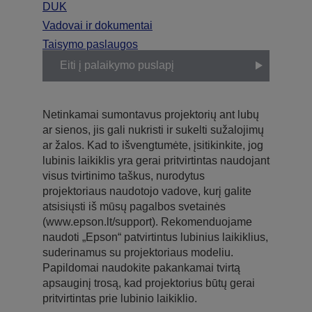
DUK
Vadovai ir dokumentai
Taisymo paslaugos
Eiti į palaikymo puslapį
Netinkamai sumontavus projektorių ant lubų
ar sienos, jis gali nukristi ir sukelti sužalojimų
ar žalos. Kad to išvengtumėte, įsitikinkite, jog
lubinis laikiklis yra gerai pritvirtintas naudojant
visus tvirtinimo taškus, nurodytus
projektoriaus naudotojo vadove, kurį galite
atsisiųsti iš mūsų pagalbos svetainės
(www.epson.lt/support). Rekomenduojame
naudoti „Epson“ patvirtintus lubinius laikiklius,
suderinamus su projektoriaus modeliu.
Papildomai naudokite pakankamai tvirtą
apsauginį trosą, kad projektorius būtų gerai
pritvirtintas prie lubinio laikiklio.