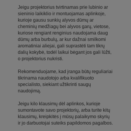
Jeigu projektorius tvirtinamas prie lubinio ar
sieninio laikiklio ir montuojamas aplinkoje,
kurioje gausu sunkių alyvos dūmų ar
cheminių medžiagų bei alyvos garų, vietose,
kuriose rengiant renginius naudojama daug
dūmų arba burbulų, ar kur dažnai smilkomi
aromatiniai aliejai, gali suprastėti tam tikrų
dalių kokybė, todėl laikui bėgant jos gali lūžti,
o projektorius nukristi.
Rekomenduojame, kad įranga būtų reguliariai
tikrinama naudotojo arba kvalifikuoto
specialisto, siekiant užtikrinti saugų
naudojimą.
Jeigu kilo klausimų dėl aplinkos, kurioje
sumontavote savo projektorių, arba turite kitų
klausimų, kreipkitės į mūsų palaikymo skyrių
ir jo darbuotojai suteiks papildomos pagalbos.