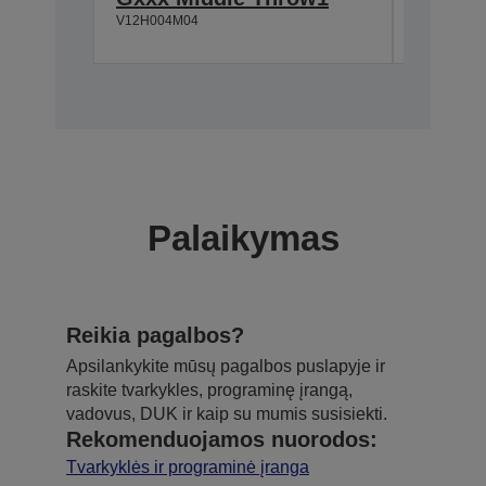
V12H004M04
V12H004R
Palaikymas
Reikia pagalbos?
Apsilankykite mūsų pagalbos puslapyje ir
raskite tvarkykles, programinę įrangą,
vadovus, DUK ir kaip su mumis susisiekti.
Rekomenduojamos nuorodos:
Tvarkyklės ir programinė įranga