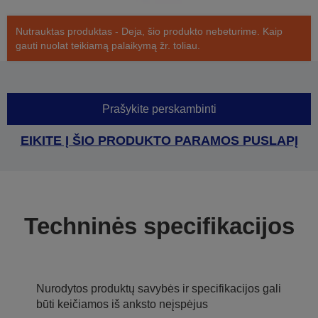
Nutrauktas produktas - Deja, šio produkto nebeturime. Kaip
gauti nuolat teikiamą palaikymą žr. toliau.
Prašykite perskambinti
EIKITE Į ŠIO PRODUKTO PARAMOS PUSLAPĮ
Techninės specifikacijos
Nurodytos produktų savybės ir specifikacijos gali
būti keičiamos iš anksto neįspėjus