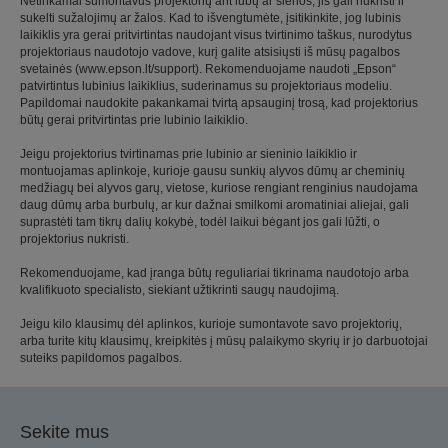
Netinkamai sumontavus projektorių ant lubų ar sienos, jis gali nukristi ir
sukelti sužalojimų ar žalos. Kad to išvengtumėte, įsitikinkite, jog lubinis
laikiklis yra gerai pritvirtintas naudojant visus tvirtinimo taškus, nurodytus
projektoriaus naudotojo vadove, kurį galite atsisiųsti iš mūsų pagalbos
svetainės (www.epson.lt/support). Rekomenduojame naudoti „Epson“
patvirtintus lubinius laikiklius, suderinamus su projektoriaus modeliu.
Papildomai naudokite pakankamai tvirtą apsauginį trosą, kad projektorius
būtų gerai pritvirtintas prie lubinio laikiklio.
Jeigu projektorius tvirtinamas prie lubinio ar sieninio laikiklio ir
montuojamas aplinkoje, kurioje gausu sunkių alyvos dūmų ar cheminių
medžiagų bei alyvos garų, vietose, kuriose rengiant renginius naudojama
daug dūmų arba burbulų, ar kur dažnai smilkomi aromatiniai aliejai, gali
suprastėti tam tikrų dalių kokybė, todėl laikui bėgant jos gali lūžti, o
projektorius nukristi.
Rekomenduojame, kad įranga būtų reguliariai tikrinama naudotojo arba
kvalifikuoto specialisto, siekiant užtikrinti saugų naudojimą.
Jeigu kilo klausimų dėl aplinkos, kurioje sumontavote savo projektorių,
arba turite kitų klausimų, kreipkitės į mūsų palaikymo skyrių ir jo darbuotojai
suteiks papildomos pagalbos.
Sekite mus