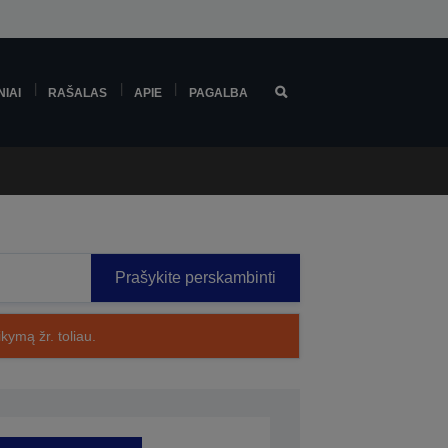
NIAI
RAŠALAS
APIE
PAGALBA
Prašykite perskambinti
kymą žr. toliau.