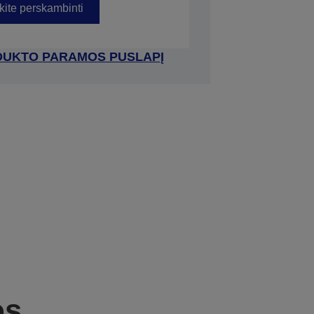
kite perskambinti
RODUKTO PARAMOS PUSLAPĮ
os