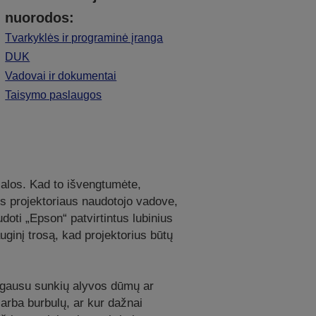
nuorodos:
Tvarkyklės ir programinė įranga
DUK
Vadovai ir dokumentai
Taisymo paslaugos
 žalos. Kad to išvengtumėte,
ytus projektoriaus naudotojo vadove,
oti „Epson“ patvirtintus lubinius
ginį trosą, kad projektorius būtų
je gausu sunkių alyvos dūmų ar
arba burbulų, ar kur dažnai