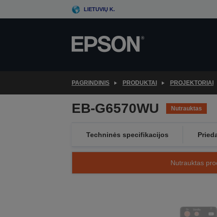
Skip
LIETUVIŲ K.
to
main
content
PAGRINDINIS
PRODUKTAI
PROJEKTORIAI
EB-G6570WU
Nutrauktas
Techninės specifikacijos
Pried
Nutrauktas prod