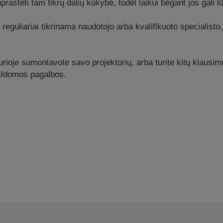
prastėti tam tikrų dalių kokybė, todėl laikui bėgant jos gali lū
uliariai tikrinama naudotojo arba kvalifikuoto specialisto, 
urioje sumontavote savo projektorių, arba turite kitų klausi
pildomos pagalbos.