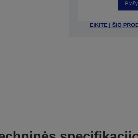
Prašy
EIKITE Į ŠIO P
echninės specifikacij