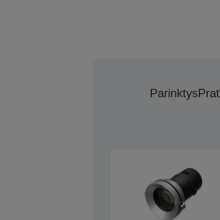
Parinktys
Prat