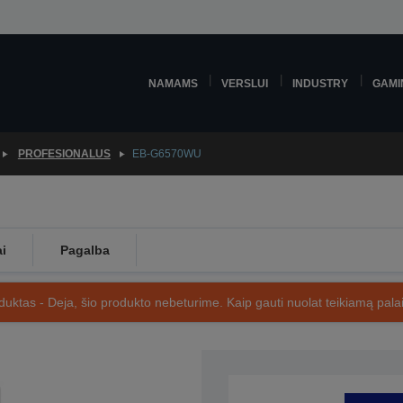
NAMAMS
VERSLUI
INDUSTRY
GAMI
PROFESIONALUS
EB-G6570WU
ai
Pagalba
uktas - Deja, šio produkto nebeturime. Kaip gauti nuolat teikiamą palai
SKU: V11H700040