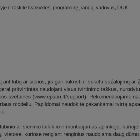
je ir raskite tvarkykles, programinę įrangą, vadovus, DUK
nt lubų ar sienos, jis gali nukristi ir sukelti sužalojimų ar
yra gerai pritvirtintas naudojant visus tvirtinimo taškus, nurod
albos svetainės (www.epson.lt/support). Rekomenduojame naud
oriaus modeliu. Papildomai naudokite pakankamai tvirtą apsau
io.
 lubinio ar sieninio laikiklio ir montuojamas aplinkoje, kurio
, vietose, kuriose rengiant renginius naudojama daug dūmų 