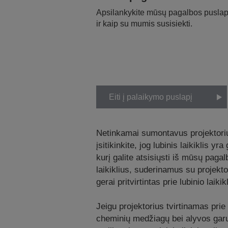
Apsilankykite mūsų pagalbos puslapy
ir kaip su mumis susisiekti.
Eiti į palaikymo puslapį
Netinkamai sumontavus projektorių a
įsitikinkite, jog lubinis laikiklis 
kurį galite atsisiųsti iš mūsų pag
laikiklius, suderinamus su projekt
gerai pritvirtintas prie lubinio laikikl
Jeigu projektorius tvirtinamas prie
cheminių medžiagų bei alyvos garų