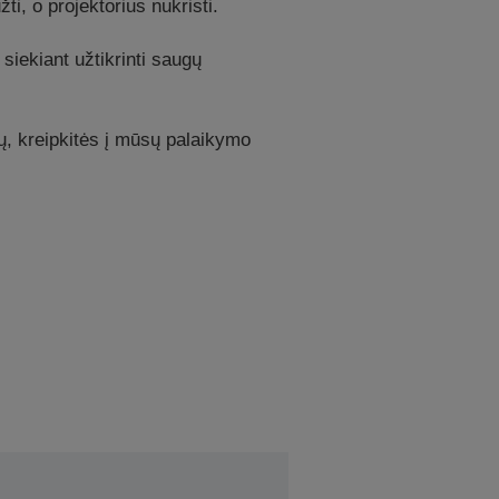
žti, o projektorius nukristi.
siekiant užtikrinti saugų
mų, kreipkitės į mūsų palaikymo