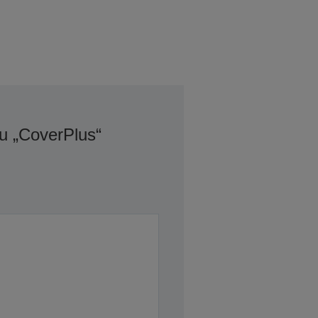
u „CoverPlus“