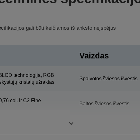
ifikacijos gali būti keičiamos iš anksto neįspėjus
Vaizdas
3LCD technologija, RGB
Spalvotos šviesos išvestis
skystųjų kristalų užraktas
0,76 col. ir C2 Fine
Baltos šviesos išvestis
Skiriamoji geba