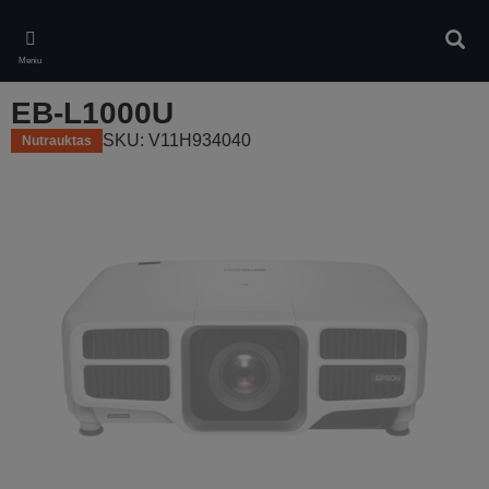
Skip
to
Ieškot
main
Meniu
content
EB-L1000U
SKU: V11H934040
Nutrauktas