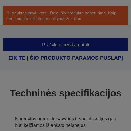
Nutrauktas produktas - Deja, šio produkto nebeturime. Kaip
gauti nuolat teikiamą palaikymą žr. toliau.
Prašykite perskambinti
EIKITE Į ŠIO PRODUKTO PARAMOS PUSLAPĮ
Techninės specifikacijos
Nurodytos produktų savybės ir specifikacijos gali
būti keičiamos iš anksto neįspėjus