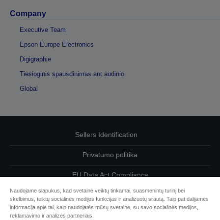
Company
Executive Team
Epson Europe Electronics
Digigraphie
Tiesioginis spausdinimas ant audinio
Global
Sellers Identification
Privatumo politika
EU Data Act Compliance
Naudojame slapukus, kad svetainė veiktų tinkamai, suasmenintų turinį bei
Susisiekite su mumis dėl savo duomenų
skelbimus, teiktų socialinės medijos funkcijas ir analizuotų srautą. Taip pat dalijamės
informacija apie tai, kaip naudojatės mūsų svetaine, su savo socialinės medijos,
Cookie Information
reklamavimo ir analizės partneriais.