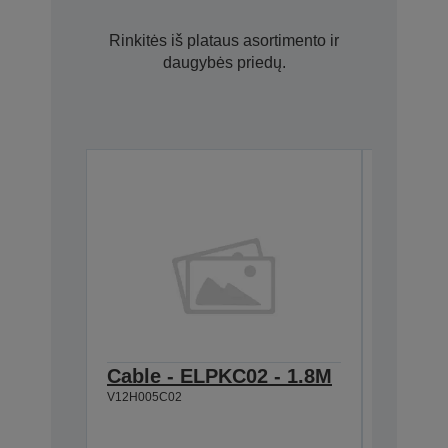
Rinkitės iš plataus asortimento ir
daugybės priedų.
Cable - ELPKC02 - 1.8M
Quick 
V12H005C02
USB k
V12H005M