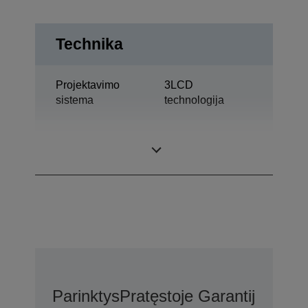
Technika
Projektavimo
3LCD
sistema
technologija
0,76 col. ir C2
LCD skydelis
Fine
Parinktys
Pratęstoje Garantijoje N