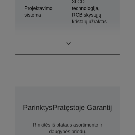
3LCD
Projektavimo
technologija,
sistema
RGB skystųjų
kristalų užraktas
0,67 col. ir C2
LCD skydelis
Fine
Parinktys
Pratęstoje Garantijoje N
Rinkitės iš plataus asortimento ir
daugybės priedų.