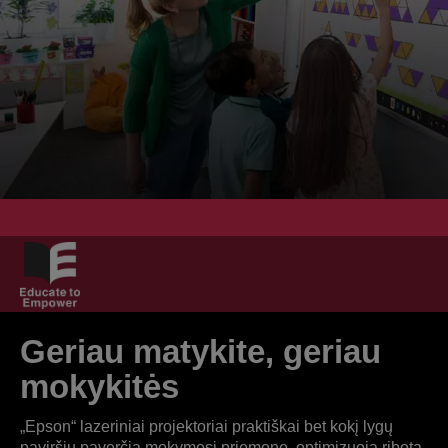
Geriau matykite, geriau
mokykitės
„Epson“ lazeriniai projektoriai praktiškai bet kokį lygų
paviršių paverčia mokymosi priemone, optimizuoja ribotą