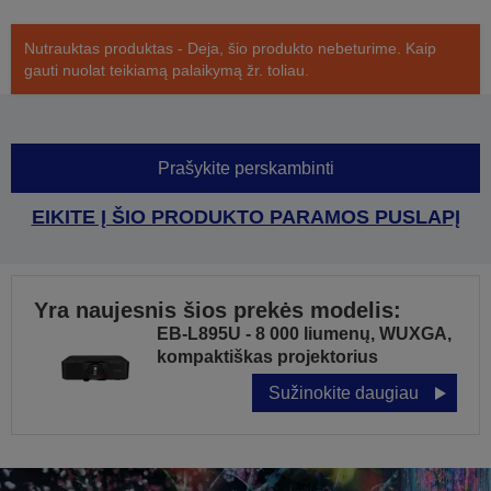
Nutrauktas produktas - Deja, šio produkto nebeturime. Kaip
gauti nuolat teikiamą palaikymą žr. toliau.
Prašykite perskambinti
EIKITE Į ŠIO PRODUKTO PARAMOS PUSLAPĮ
Yra naujesnis šios prekės modelis:
EB-L895U - 8 000 liumenų, WUXGA,
kompaktiškas projektorius
Sužinokite daugiau