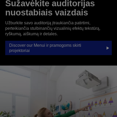
Sužavėkite auditorijas
nuostabiais vaizdais
Užburkite savo auditoriją įtraukiančia patirtimi,
perteikiančia stulbinančių vizualinių efektų tekstūrą,
ryškumą, aiškumą ir detales.
Discover our Menui ir pramogoms skirti
projektoriai