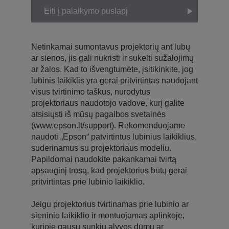
Eiti į palaikymo puslapį
Netinkamai sumontavus projektorių ant lubų
ar sienos, jis gali nukristi ir sukelti sužalojimų
ar žalos. Kad to išvengtumėte, įsitikinkite, jog
lubinis laikiklis yra gerai pritvirtintas naudojant
visus tvirtinimo taškus, nurodytus
projektoriaus naudotojo vadove, kurį galite
atsisiųsti iš mūsų pagalbos svetainės
(www.epson.lt/support). Rekomenduojame
naudoti „Epson“ patvirtintus lubinius laikiklius,
suderinamus su projektoriaus modeliu.
Papildomai naudokite pakankamai tvirtą
apsauginį trosą, kad projektorius būtų gerai
pritvirtintas prie lubinio laikiklio.
Jeigu projektorius tvirtinamas prie lubinio ar
sieninio laikiklio ir montuojamas aplinkoje,
kurioje gausu sunkių alyvos dūmų ar