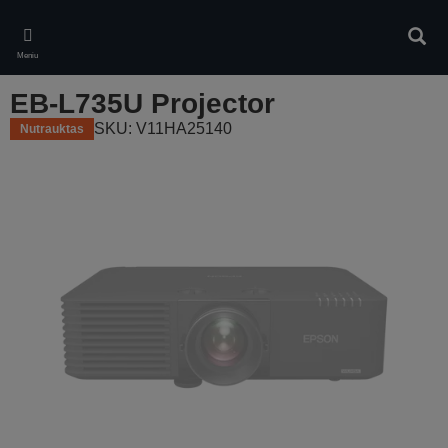
Skip
to
Ieškot
main
Meniu
content
EB-L735U Projector
SKU: V11HA25140
Nutrauktas