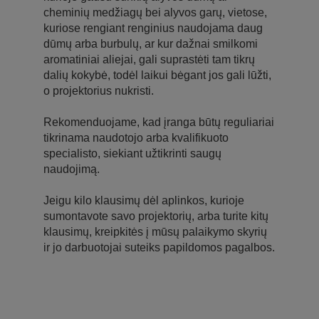
cheminių medžiagų bei alyvos garų, vietose,
kuriose rengiant renginius naudojama daug
dūmų arba burbulų, ar kur dažnai smilkomi
aromatiniai aliejai, gali suprastėti tam tikrų
dalių kokybė, todėl laikui bėgant jos gali lūžti,
o projektorius nukristi.
Rekomenduojame, kad įranga būtų reguliariai
tikrinama naudotojo arba kvalifikuoto
specialisto, siekiant užtikrinti saugų
naudojimą.
Jeigu kilo klausimų dėl aplinkos, kurioje
sumontavote savo projektorių, arba turite kitų
klausimų, kreipkitės į mūsų palaikymo skyrių
ir jo darbuotojai suteiks papildomos pagalbos.