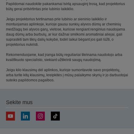
Papildomai naudokite pakankamai tvirtą apsauginį trosą, kad projektorius
būtų gerai pritvirtintas prie lubinio laikiklio.
Jeigu projektorius tvirtinamas prie lubinio ar sieninio laikiklio ir
montuojamas aplinkoje, kurioje gausu sunkių alyvos dūmų ar cheminių
medžiagų bei alyvos garų, vietose, kuriose rengiant renginius naudojama
daug dūmų arba burbulų, ar kur dažnai smilkomi aromatiniai aliejai, gali
suprastėti tam tikrų dalių kokybė, todėl laikui bėgant jos gali lūžti, o
projektorius nukristi.
Rekomenduojame, kad įranga būtų reguliariai tikrinama naudotojo arba
kvalifikuoto specialisto, siekiant užtikrinti saugų naudojimą.
Jeigu kilo klausimų dėl aplinkos, kurioje sumontavote savo projektorių,
arba turite kitų klausimų, kreipkitės į mūsų palaikymo skyrių ir jo darbuotojai
suteiks papildomos pagalbos.
Sekite mus