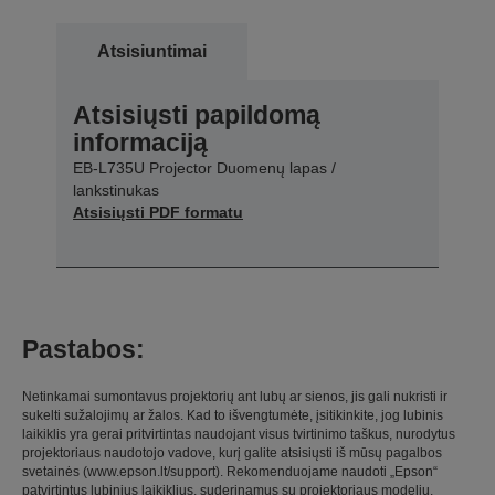
Atsisiuntimai
Atsisiųsti papildomą
informaciją
EB-L735U Projector Duomenų lapas /
lankstinukas
Atsisiųsti PDF formatu
Pastabos:
Netinkamai sumontavus projektorių ant lubų ar sienos, jis gali nukristi ir
sukelti sužalojimų ar žalos. Kad to išvengtumėte, įsitikinkite, jog lubinis
laikiklis yra gerai pritvirtintas naudojant visus tvirtinimo taškus, nurodytus
projektoriaus naudotojo vadove, kurį galite atsisiųsti iš mūsų pagalbos
svetainės (www.epson.lt/support). Rekomenduojame naudoti „Epson“
patvirtintus lubinius laikiklius, suderinamus su projektoriaus modeliu.