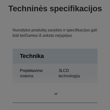
Techninės specifikacijos
Nurodytos produktų savybės ir specifikacijos gali
būti keičiamos iš anksto neįspėjus
Technika
Projektavimo
3LCD
sistema
technologija
0,67 col. ir C2
LCD skydelis
Fine