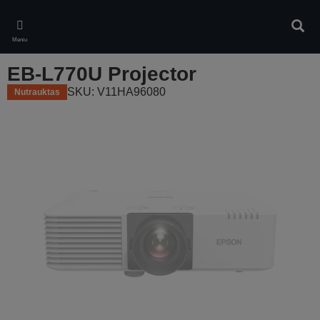
Skip
to
Ieškot
main
Meniu
content
EB-L770U Projector
SKU: V11HA96080
Nutrauktas