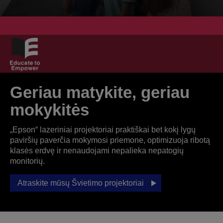
Geriau matykite, geriau
mokykitės
„Epson“ lazeriniai projektoriai praktiškai bet kokį lygų
paviršių paverčia mokymosi priemone, optimizuoja ribotą
klasės erdvę ir nenaudojami nepalieka nepatogių
monitorių.
Atraskite mūsų Švietimo projektoriai