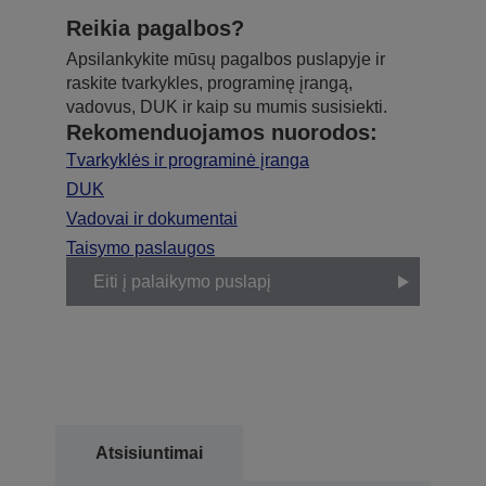
Reikia pagalbos?
Apsilankykite mūsų pagalbos puslapyje ir
raskite tvarkykles, programinę įrangą,
vadovus, DUK ir kaip su mumis susisiekti.
Rekomenduojamos nuorodos:
Tvarkyklės ir programinė įranga
DUK
Vadovai ir dokumentai
Taisymo paslaugos
Eiti į palaikymo puslapį
Atsisiuntimai