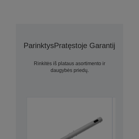
Parinktys
Pratęstoje Garantijoje N
Rinkitės iš plataus asortimento ir
daugybės priedų.