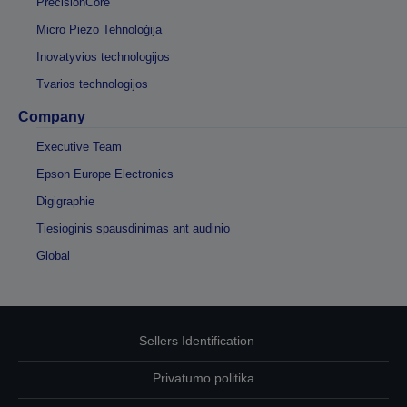
PrecisionCore
Micro Piezo Tehnoloģija
Inovatyvios technologijos
Tvarios technologijos
Company
Executive Team
Epson Europe Electronics
Digigraphie
Tiesioginis spausdinimas ant audinio
Global
Sellers Identification
Privatumo politika