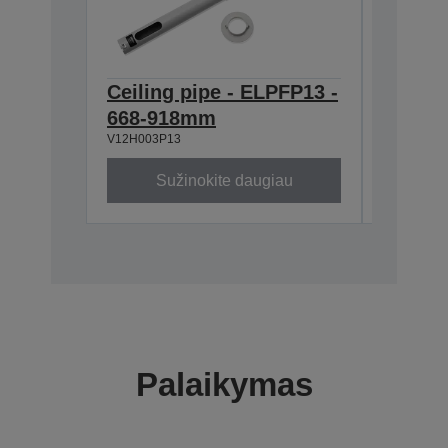
Ceiling pipe - ELPFP13 -
Ceilin
668-918mm
ELPMB
V12H003P13
V12H003B
Sužinokite daugiau
Su
Palaikymas