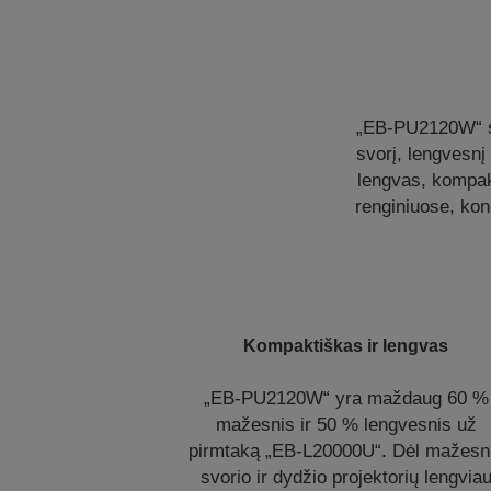
„EB-PU2120W“ su
svorį, lengvesnį
lengvas, kompakt
renginiuose, kon
Kompaktiškas ir lengvas
„EB-PU2120W“ yra maždaug 60 %
mažesnis ir 50 % lengvesnis už
pirmtaką „EB-L20000U“. Dėl mažesn
svorio ir dydžio projektorių lengvia