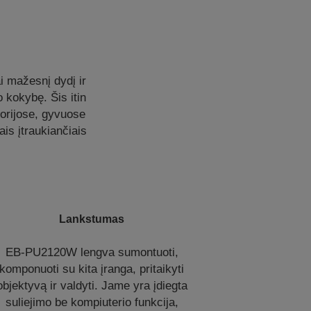
 mažesnį dydį ir
 kokybę. Šis itin
torijose, gyvuose
is įtraukiančiais
Lankstumas
EB-PU2120W lengva sumontuoti,
komponuoti su kita įranga, pritaikyti
objektyvą ir valdyti. Jame yra įdiegta
suliejimo be kompiuterio funkcija,