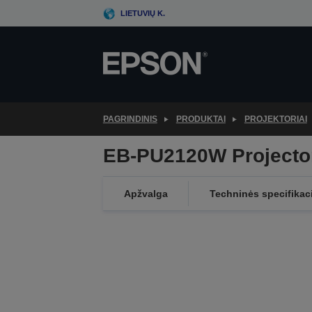
Skip
LIETUVIŲ K.
to
main
content
PAGRINDINIS
PRODUKTAI
PROJEKTORIAI
EB-PU2120W Projecto
Apžvalga
Techninės specifikac