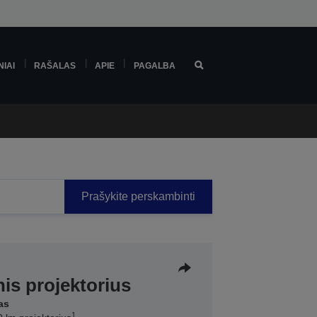
NIAI
RAŠALAS
APIE
PAGALBA
Prašykite perskambinti
nis projektorius
as
1