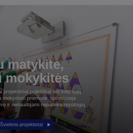
u matykite,
u mokykitės
i projektoriai praktiškai bet kokį lygų
ia mokymosi priemone, optimizuoja
dvę ir nenaudojami nepalieka nepatogių
Švietimo projektoriai