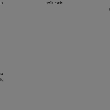
ip
ryškesnis.
io
ilų