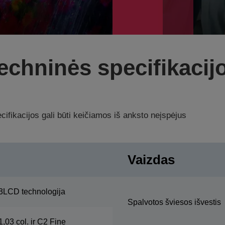
echninės specifikacij
ifikacijos gali būti keičiamos iš anksto neįspėjus
Vaizdas
3LCD technologija
Spalvotos šviesos išvestis
1,03 col. ir C2 Fine