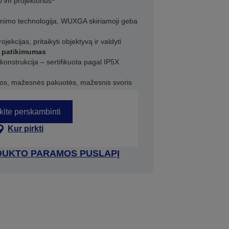
 lm projektorius
inimo technologija, WUXGA skiriamoji geba
jekcijas, pritaikyti objektyvą ir valdyti
e“ patikimumas
konstrukcija – sertifikuota pagal IP5X
os, mažesnės pakuotės, mažesnis svoris
kite perskambinti
Kur pirkti
RODUKTO PARAMOS PUSLAPĮ