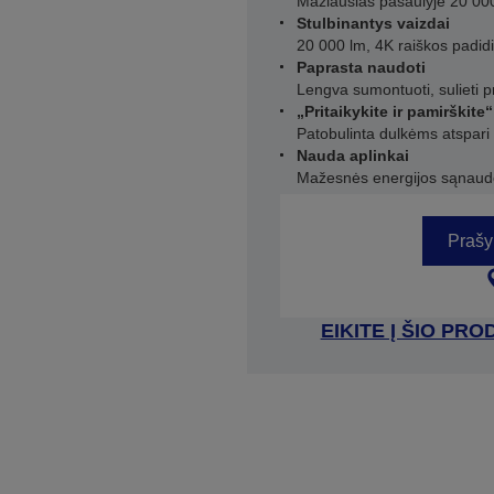
Mažiausias pasaulyje 20 000
Stulbinantys vaizdai
20 000 lm, 4K raiškos padid
Paprasta naudoti
Lengva sumontuoti, sulieti pro
„Pritaikykite ir pamirškit
Patobulinta dulkėms atspari 
Nauda aplinkai
Mažesnės energijos sąnaud
Prašy
EIKITE Į ŠIO P