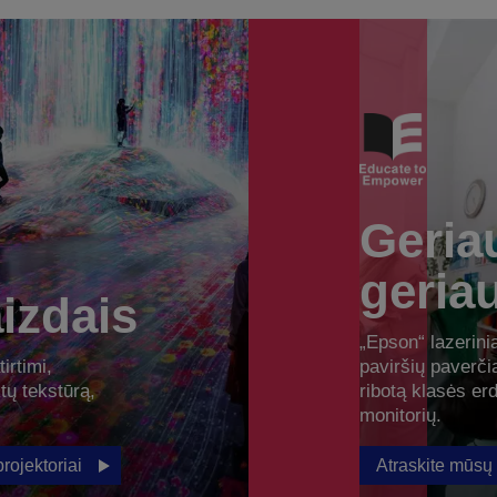
Geria
geria
izdais
„Epson“ lazerinia
irtimi,
paviršių paverč
ktų tekstūrą,
ribotą klasės er
monitorių.
rojektoriai
Atraskite mūsų 