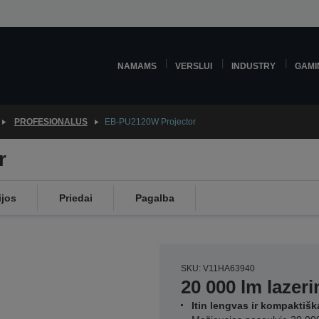
NAMAMS
VERSLUI
INDUSTRY
GAMI
PROFESIONALUS
EB-PU2120W Projector
r
ijos
Priedai
Pagalba
SKU: V11HA63940
20 000 lm lazeri
Itin lengvas ir kompaktišk