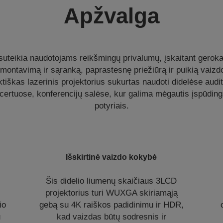
Apžvalga
teikia naudotojams reikšmingų privalumų, įskaitant gerokai
 montavimą ir sąranką, paprastesnę priežiūrą ir puikią vaizdo
iškas lazerinis projektorius sukurtas naudoti didelėse audi
certuose, konferencijų salėse, kur galima mėgautis įspūdinga
potyriais.
Išskirtinė vaizdo kokybė
Šis didelio liumenų skaičiaus 3LCD
projektorius turi WUXGA skiriamąją
io
gebą su 4K raiškos padidinimu ir HDR,
u
kad vaizdas būtų sodresnis ir