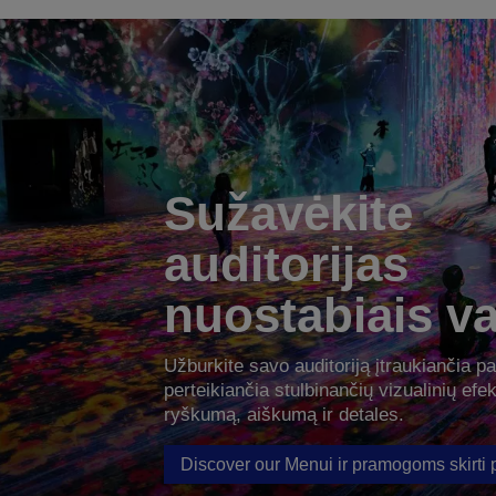
Sužavėkite
auditorijas
nuostabiais va
Užburkite savo auditoriją įtraukiančia pat
perteikiančia stulbinančių vizualinių efe
ryškumą, aiškumą ir detales.
Discover our Menui ir pramogoms skirti p