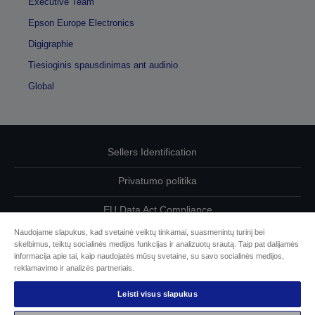
Executive Team
Epson Europe Electronics
Digigraphie
Tiesioginis spausdinimas ant audinio
Global
Sellers Identification
Privatumo politika
EU Data Act Compliance
Naudojame slapukus, kad svetainė veiktų tinkamai, suasmenintų turinį bei
Susisiekite su mumis dėl savo duomenų
skelbimus, teiktų socialinės medijos funkcijas ir analizuotų srautą. Taip pat dalijamės
informacija apie tai, kaip naudojatės mūsų svetaine, su savo socialinės medijos,
Cookie Information
reklamavimo ir analizės partneriais.
Leisti visus slapukus
„Epson“ įsipareigojimas dėl prieinamumo