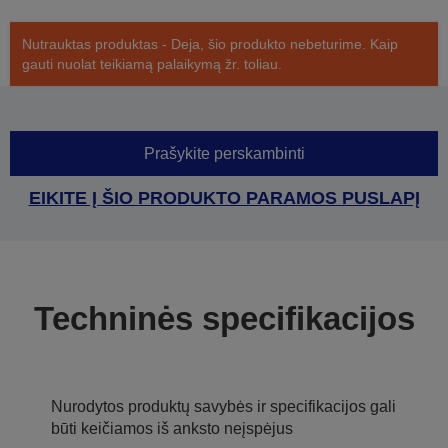
Nutrauktas produktas - Deja, šio produkto nebeturime. Kaip
gauti nuolat teikiamą palaikymą žr. toliau.
Prašykite perskambinti
EIKITE Į ŠIO PRODUKTO PARAMOS PUSLAPĮ
Techninės specifikacijos
Nurodytos produktų savybės ir specifikacijos gali
būti keičiamos iš anksto neįspėjus