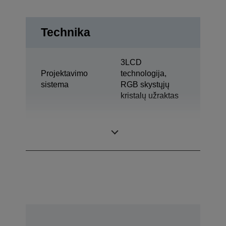
Technika
3LCD
Projektavimo
technologija,
sistema
RGB skystųjų
kristalų užraktas
1,03 col. ir C2
LCD skydelis
Fine