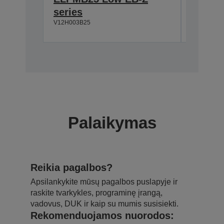
series
series
V12H003B25
V12H003B
Palaikymas
Reikia pagalbos?
Apsilankykite mūsų pagalbos puslapyje ir
raskite tvarkykles, programinę įrangą,
vadovus, DUK ir kaip su mumis susisiekti.
Rekomenduojamos nuorodos: