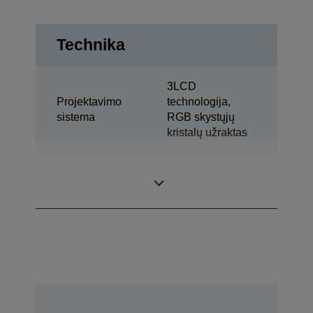
Technika
3LCD
Projektavimo
technologija,
sistema
RGB skystųjų
kristalų užraktas
1,03 col. ir C2
LCD skydelis
Fine