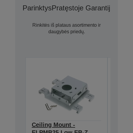
Parinktys
Pratęstoje Garantijoje N
Rinkitės iš plataus asortimento ir
daugybės priedų.
Ceiling Mount -
Ceilin
ELPMB25 Low EB-Z
ELPMB