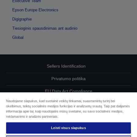
Executive Team
Epson Europe Electronics
Digigraphie
Tiesioginis spausdinimas ant audinio
Global
Sellers Identification
Privatumo politika
EU Data Act Compliance
Naudojame slapukus, kad svetainė veiktų tinkamai, suasmenintų turinį bei
Susisiekite su mumis dėl savo duomenų
skelbimus, teiktų socialinės medijos funkcijas ir analizuotų srautą. Taip pat dalijamės
informacija apie tai, kaip naudojatės mūsų svetaine, su savo socialinės medijos,
Cookie Information
reklamavimo ir analizės partneriais.
Leisti visus slapukus
„Epson“ įsipareigojimas dėl prieinamumo