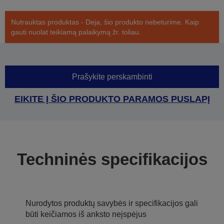
Nutrauktas produktas - Deja, šio produkto nebeturime. Kaip
gauti nuolat teikiamą palaikymą žr. toliau.
Prašykite perskambinti
EIKITE Į ŠIO PRODUKTO PARAMOS PUSLAPĮ
Techninės specifikacijos
Nurodytos produktų savybės ir specifikacijos gali
būti keičiamos iš anksto neįspėjus