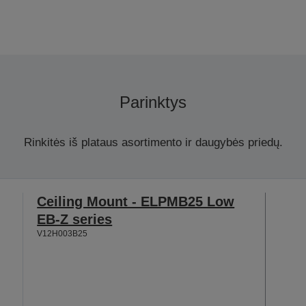
Parinktys
Rinkitės iš plataus asortimento ir daugybės priedų.
Ceiling Mount - ELPMB25 Low
EB-Z series
V12H003B25