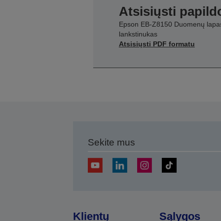
Atsisiųsti papil
Epson EB-Z8150 Duomenų lapas
lankstinukas
Atsisiųsti PDF formatu
Sekite mus
Klientų
Sąlygos