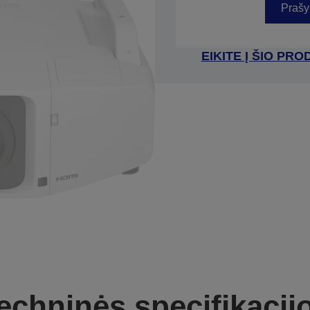
Prašy
EIKITE Į ŠIO P
echninės specifikacij