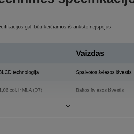
ifikacijos gali būti keičiamos iš anksto neįspėjus
Vaizdas
3LCD technologija
Spalvotos šviesos išvestis
1,06 col. ir MLA (D7)
Baltos šviesos išvestis
Skiriamoji geba