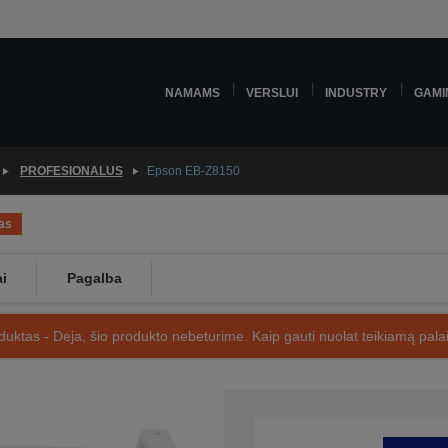
NAMAMS
VERSLUI
INDUSTRY
GAMI
PROFESIONALUS
Epson EB-Z8150
as
ai
Pagalba
uktas - Deja, šio produkto nebeturime. Kaip gauti nuolat teikiamą palai
SKU: V11H459040