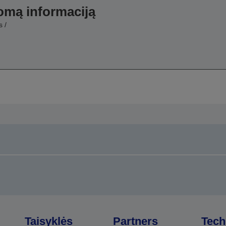
domą informaciją
 /
Taisyklės
Partners
Tech