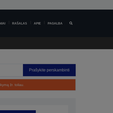
NIAI
RAŠALAS
APIE
PAGALBA
Prašykite perskambinti
kymą žr. toliau.