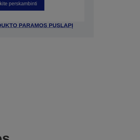
kite perskambinti
RODUKTO PARAMOS PUSLAPĮ
os