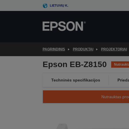
Skip
LIETUVIŲ K.
to
main
content
PAGRINDINIS
PRODUKTAI
PROJEKTORIAI
Epson EB-Z8150
Nutraukt
Techninės specifikacijos
Pried
Nutrauktas prod