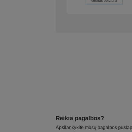
Greitas peržiūra
Reikia pagalbos?
Apsilankykite mūsų pagalbos puslapy