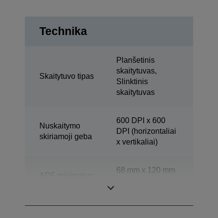
Technika
Planšetinis
skaitytuvas,
Skaitytuvo tipas
Slinktinis
skaitytuvas
600 DPI x 600
Nuskaitymo
DPI (horizontaliai
skiriamoji geba
x vertikaliai)
68 mm x 120 mm
ADF minimalus
(horizontaliai x
dokumento dydis
vertikaliai)