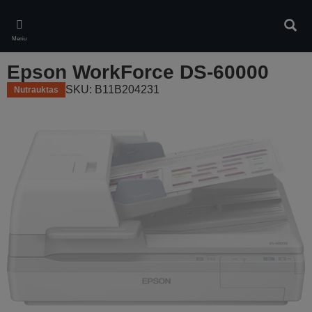
Skip
to
Ieškot
main
Meniu
content
Epson WorkForce DS-60000
SKU: B11B204231
Nutrauktas