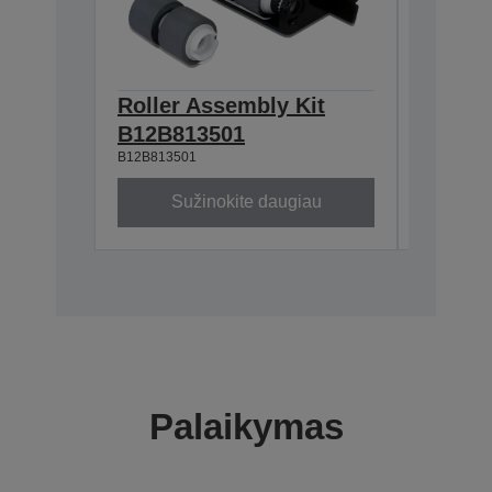
Roller Assembly Kit
Valymo
B12B81929
B12B813501
B12B813501
Sužinokite daugiau
Su
Palaikymas