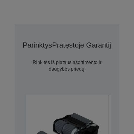
Parinktys
Pratęstoje Garantijoje N
Rinkitės iš plataus asortimento ir
daugybės priedų.