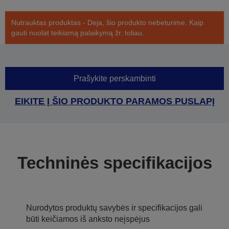
Nutrauktas produktas - Deja, šio produkto nebeturime. Kaip
gauti nuolat teikiamą palaikymą žr. toliau.
Prašykite perskambinti
EIKITE Į ŠIO PRODUKTO PARAMOS PUSLAPĮ
Techninės specifikacijos
Nurodytos produktų savybės ir specifikacijos gali
būti keičiamos iš anksto neįspėjus