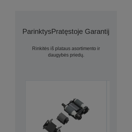
Parinktys
Pratęstoje Garantijoje N
Rinkitės iš plataus asortimento ir
daugybės priedų.