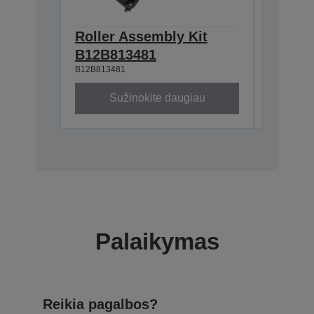
Roller Assembly Kit
Valymo
B12B81929
B12B813481
B12B813481
Sužinokite daugiau
Su
Palaikymas
Reikia pagalbos?