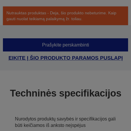
Nutrauktas produktas - Deja, šio produkto nebeturime. Kaip
gauti nuolat teikiamą palaikymą žr. toliau.
Prašykite perskambinti
EIKITE Į ŠIO PRODUKTO PARAMOS PUSLAPĮ
Techninės specifikacijos
Nurodytos produktų savybės ir specifikacijos gali
būti keičiamos iš anksto neįspėjus