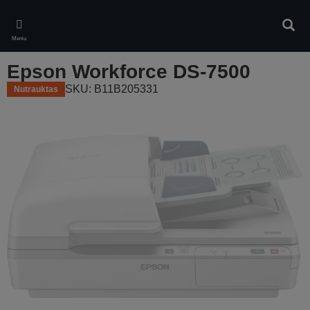
Skip
to
Ieškot
main
Meniu
content
Epson Workforce DS-7500
SKU: B11B205331
Nutrauktas