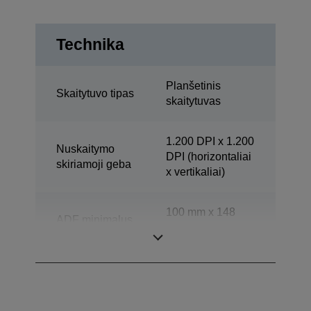
Technika
Planšetinis
Skaitytuvo tipas
skaitytuvas
1.200 DPI x 1.200
Nuskaitymo
DPI (horizontaliai
skiriamoji geba
x vertikaliai)
100 mm x 148
ADF minimalus
mm (horizontaliai
dokumento dydis
x vertikaliai)