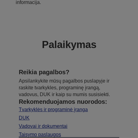
informacija.
Palaikymas
Reikia pagalbos?
Apsilankykite mūsų pagalbos puslapyje ir
raskite tvarkykles, programinę įrangą,
vadovus, DUK ir kaip su mumis susisiekti.
Rekomenduojamos nuorodos:
Tvarkyklės ir programinė įranga
DUK
Vadovai ir dokumentai
Taisymo paslaugos