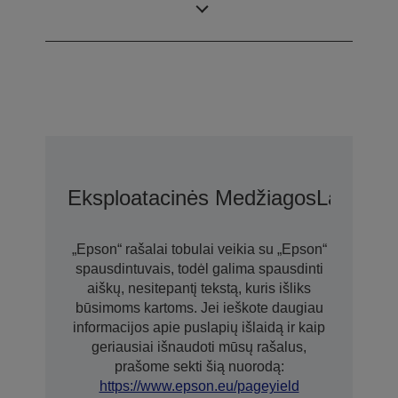
technologiją
Eksploatacinės Medžiagos
Laikmen
„Epson“ rašalai tobulai veikia su „Epson“
spausdintuvais, todėl galima spausdinti
aiškų, nesitepantį tekstą, kuris išliks
būsimoms kartoms. Jei ieškote daugiau
informacijos apie puslapių išlaidą ir kaip
geriausiai išnaudoti mūsų rašalus,
prašome sekti šią nuorodą:
https://www.epson.eu/pageyield