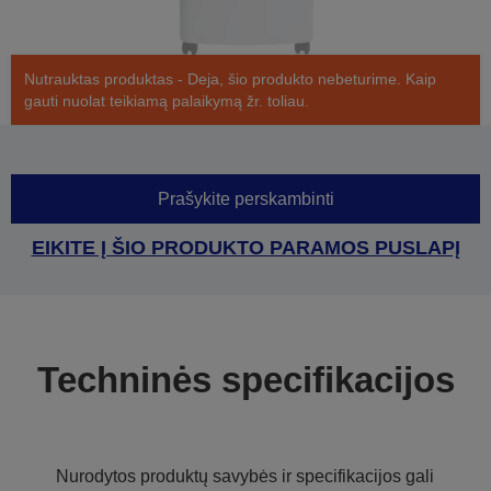
Nutrauktas produktas - Deja, šio produkto nebeturime. Kaip
gauti nuolat teikiamą palaikymą žr. toliau.
Prašykite perskambinti
EIKITE Į ŠIO PRODUKTO PARAMOS PUSLAPĮ
Techninės specifikacijos
Nurodytos produktų savybės ir specifikacijos gali