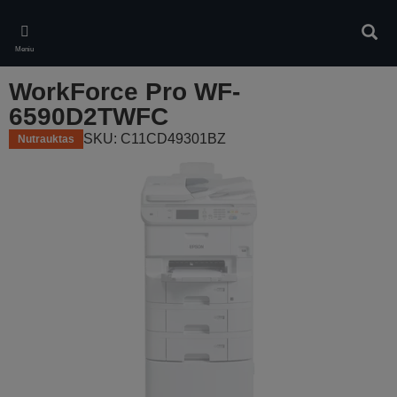
Skip
to
Ieškot
main
Meniu
content
WorkForce Pro WF-
6590D2TWFC
SKU: C11CD49301BZ
Nutrauktas