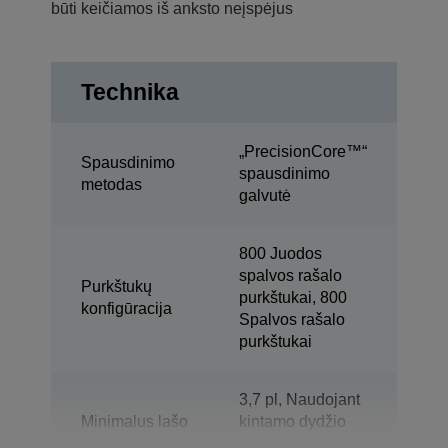
būti keičiamos iš anksto neįspėjus
Technika
„PrecisionCore™“
Spausdinimo
spausdinimo
metodas
galvutė
800 Juodos
spalvos rašalo
Purkštukų
purkštukai, 800
konfigūracija
Spalvos rašalo
purkštukai
3,7 pl, Naudojant
Minimalus lašo
kintamo dydžio
dydis
lašelių