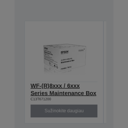
WF-(R)8xxx / 6xxx
WF-6xx
Series Maintenance Box
Black 
C13T671200
5 000 psl.
C13T90814
XL
Sužinokite daugiau