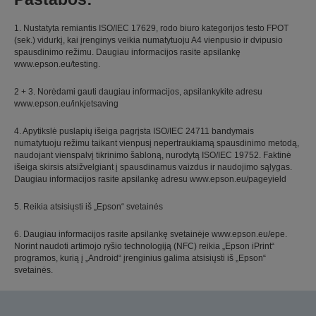
1. Nustatyta remiantis ISO/IEC 17629, rodo biuro kategorijos testo FPOT
(sek.) vidurkį, kai įrenginys veikia numatytuoju A4 vienpusio ir dvipusio
spausdinimo režimu. Daugiau informacijos rasite apsilankę
www.epson.eu/testing.
2 + 3. Norėdami gauti daugiau informacijos, apsilankykite adresu
www.epson.eu/inkjetsaving
4. Apytikslė puslapių išeiga pagrįsta ISO/IEC 24711 bandymais
numatytuoju režimu taikant vienpusį nepertraukiamą spausdinimo metodą,
naudojant vienspalvį tikrinimo šabloną, nurodytą ISO/IEC 19752. Faktinė
išeiga skirsis atsižvelgiant į spausdinamus vaizdus ir naudojimo sąlygas.
Daugiau informacijos rasite apsilankę adresu www.epson.eu/pageyield
5. Reikia atsisiųsti iš „Epson“ svetainės
6. Daugiau informacijos rasite apsilankę svetainėje www.epson.eu/epe.
Norint naudoti artimojo ryšio technologiją (NFC) reikia „Epson iPrint“
programos, kurią į „Android“ įrenginius galima atsisiųsti iš „Epson“
svetainės.