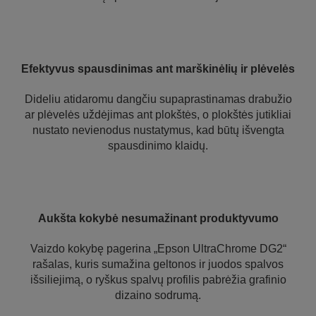
Efektyvus spausdinimas ant marškinėlių ir plėvelės
Dideliu atidaromu dangčiu supaprastinamas drabužio
ar plėvelės uždėjimas ant plokštės, o plokštės jutikliai
nustato nevienodus nustatymus, kad būtų išvengta
spausdinimo klaidų.
Aukšta kokybė nesumažinant produktyvumo
Vaizdo kokybę pagerina „Epson UltraChrome DG2“
rašalas, kuris sumažina geltonos ir juodos spalvos
išsiliejimą, o ryškus spalvų profilis pabrėžia grafinio
dizaino sodrumą.