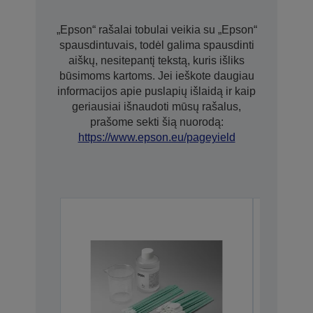
„Epson“ rašalai tobulai veikia su „Epson“
spausdintuvais, todėl galima spausdinti
aiškų, nesitepantį tekstą, kuris išliks
būsimoms kartoms. Jei ieškote daugiau
informacijos apie puslapių išlaidą ir kaip
geriausiai išnaudoti mūsų rašalus,
prašome sekti šią nuorodą:
https://www.epson.eu/pageyield