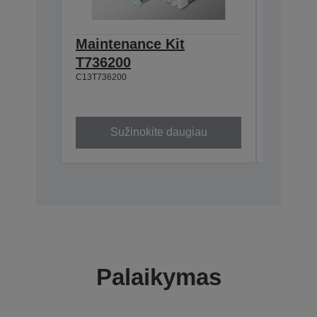
Maintenance Kit
Pre-tr
T736200
T43R1
C13T736200
C13T43R1
Sužinokite daugiau
Su
Palaikymas