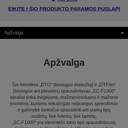
EIKITE Į ŠIO PRODUKTO PARAMOS PUSLAPĮ
Apžvalga
Apžvalga
Šis hibridinis „DTG“ (tiesiogiai drabužių) ir „DTFilm“
(tiesiogiai ant plėvelės) spausdintuvas „SC-F1000“
idealiai tinka mėgėjams, mažmenininkams ir mažoms
įmonėms, kurioms reikalingas nebrangus sprendimas
ir galimybė lanksčiai spausdinti ant įvairių tipų
audinių, tiek šviesių, tiek tamsių.
„SC-F1000“ yra vienintelis tokio tipo spausdintuvas,