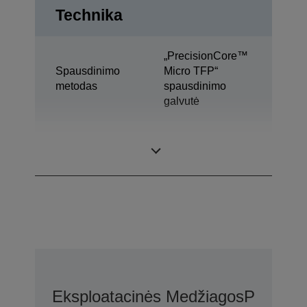
Technika
„PrecisionCore™
Spausdinimo
Micro TFP“
metodas
spausdinimo
galvutė
Rašalo
„Ultrachrome®
technologija
DG“
Eksploatacinės Medžiagos
Parinkty