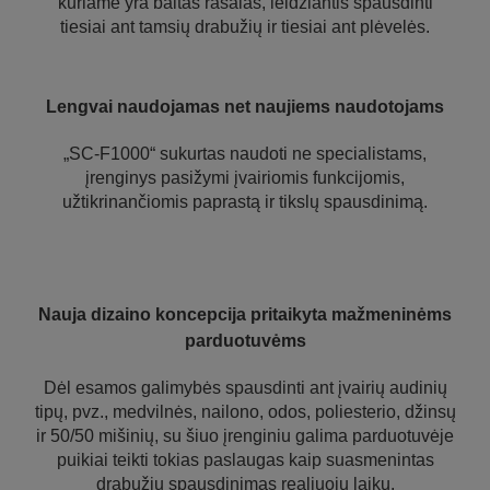
kuriame yra baltas rašalas, leidžiantis spausdinti
tiesiai ant tamsių drabužių ir tiesiai ant plėvelės.
Lengvai naudojamas net naujiems naudotojams
„SC-F1000“ sukurtas naudoti ne specialistams,
įrenginys pasižymi įvairiomis funkcijomis,
užtikrinančiomis paprastą ir tikslų spausdinimą.
Nauja dizaino koncepcija pritaikyta mažmeninėms
parduotuvėms
Dėl esamos galimybės spausdinti ant įvairių audinių
tipų, pvz., medvilnės, nailono, odos, poliesterio, džinsų
ir 50/50 mišinių, su šiuo įrenginiu galima parduotuvėje
puikiai teikti tokias paslaugas kaip suasmenintas
drabužių spausdinimas realiuoju laiku.