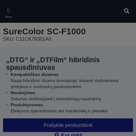
Skip
to
Ieškot
main
Meniu
content
SureColor SC-F1000
SKU: C11CK78301A0
„DTG“ ir „DTFilm“ hibridinis
spausdintuvas
Kompaktiškas dizainas
Nauja hibridinio dizaino koncepcija, tinkanti mažmeninės
prekybos ir nuotraukų parduotuvėms
Naudojimas
Sukurtas atsižvelgiant į nesudėtingą naudojimą
Produktyvumas
Efektyvus spausdinimas ant marškinėlių ir plėvelės
Prašykite perskambinti
Kur pirkti