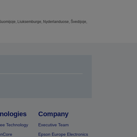
joje, Suomijoje, Liuksemburge, Nyderlanduose, Švedijoje,
nologies
Company
ee Technology
Executive Team
onCore
Epson Europe Electronics