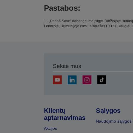
Pastabos:
1 - „Print & Save“ dabar galima įsigyti Didžiojoje Britani
Lenkijoje, Rumunijoje (tikslus sąrašas FY15). Daugiau 
Sekite mus
Klientų
Sąlygos
aptarnavimas
Naudojimo sąlygos
Akcijos