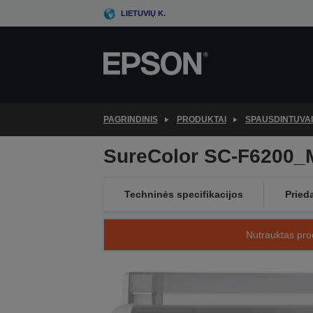
Skip
LIETUVIŲ K.
to
main
content
PAGRINDINIS
PRODUKTAI
SPAUSDINTUVAI
SureColor SC-F6200_
Techninės specifikacijos
Pried
Nutrauktas prod