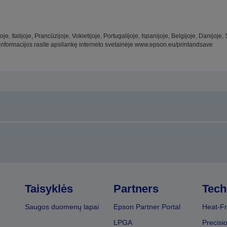
joje, Italijoje, Prancūzijoje, Vokietijoje, Portugalijoje, Ispanijoje, Belgijoje, Dani
informacijos rasite apsilankę interneto svetainėje www.epson.eu/printandsave
Taisyklės
Partners
Tech
Saugos duomenų lapai
Epson Partner Portal
Heat-Fr
LPGA
Precisi