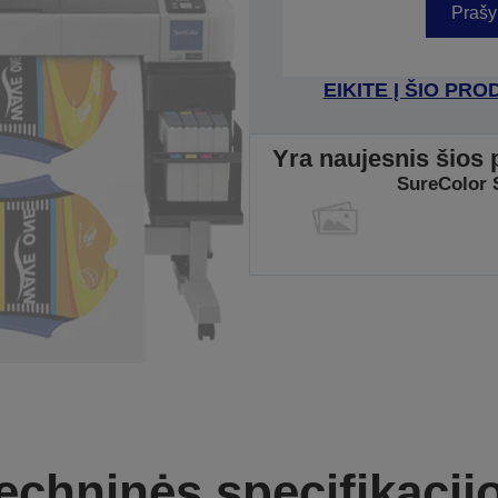
Prašy
EIKITE Į ŠIO P
Yra naujesnis šios 
SureColor 
echninės specifikacij