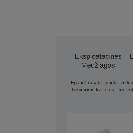
Eksploatacinės
Medžiagos
„Epson“ rašalai tobulai veiki
būsimoms kartoms. Jei ieško