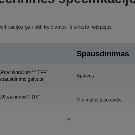
ifikacijos gali būti keičiamos iš anksto neįspėjus
Spausdinimas
„PrecisionCore™ TFP“
Spalvos
spausdinimo galvutė
„Ultrachrome® DS“
Minimalus lašo dydis
Rašalo talpyklų talpa