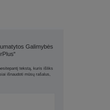
 Numatytos Galimybės
rPlus“
sitepantį tekstą, kuris išliks
siai išnaudoti mūsų rašalus,