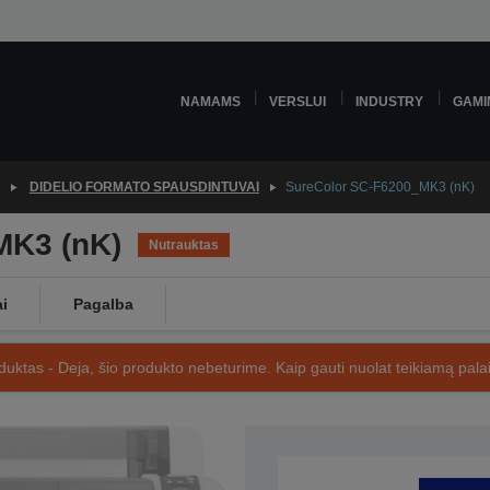
NAMAMS
VERSLUI
INDUSTRY
GAMI
DIDELIO FORMATO SPAUSDINTUVAI
SureColor SC-F6200_MK3 (nK)
MK3 (nK)
Nutrauktas
ai
Pagalba
uktas - Deja, šio produkto nebeturime. Kaip gauti nuolat teikiamą palai
SKU: C11CF07301A1