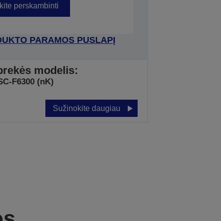
kite perskambinti
RODUKTO PARAMOS PUSLAPĮ
prekės modelis:
SC-F6300 (nK)
Sužinokite daugiau
os