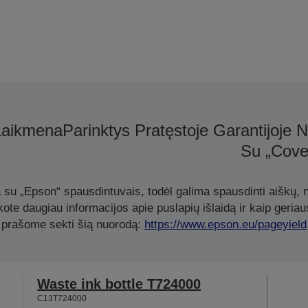
Laikmena
Parinktys
Pratęstoje Garantijoje
Su „Cove
a su „Epson“ spausdintuvais, todėl galima spausdinti aiškų, ne
te daugiau informacijos apie puslapių išlaidą ir kaip geriau
prašome sekti šią nuorodą:
https://www.epson.eu/pageyield
Waste ink bottle T724000
C13T724000