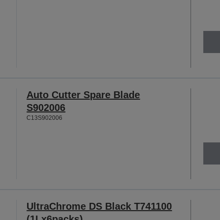
Auto Cutter Spare Blade
S902006
C13S902006
UltraChrome DS Black T741100
(1Lx6packs)