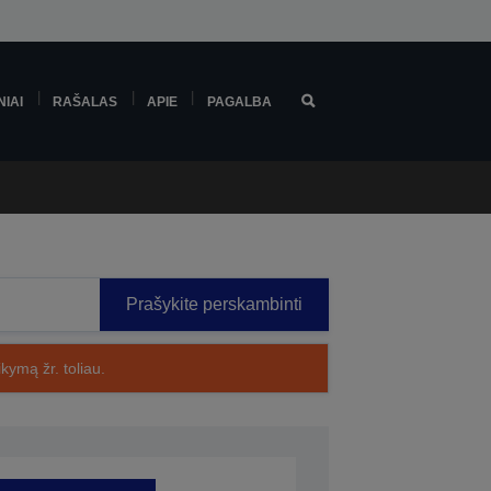
NIAI
RAŠALAS
APIE
PAGALBA
Prašykite perskambinti
kymą žr. toliau.