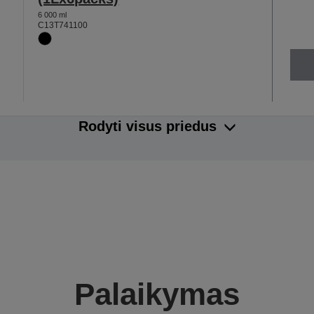
6 000 ml
C13T741100
Rodyti visus priedus
Palaikymas