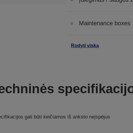
Maintenance boxes
Rodyti viską
echninės specifikacij
ifikacijos gali būti keičiamos iš anksto neįspėjus