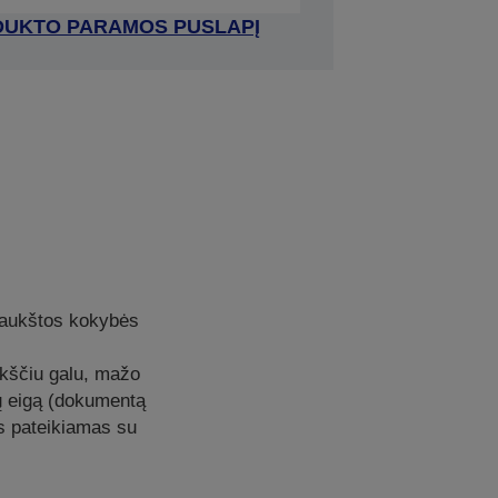
RODUKTO PARAMOS PUSLAPĮ
 aukštos kokybės
okščiu galu, mažo
bų eigą (dokumentą
is pateikiamas su