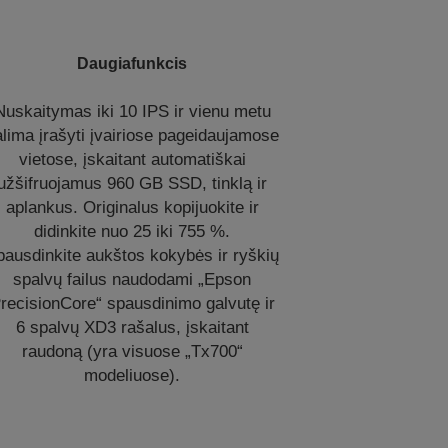
Daugiafunkcis
Nuskaitymas iki 10 IPS ir vienu metu
alima įrašyti įvairiose pageidaujamose
vietose, įskaitant automatiškai
užšifruojamus 960 GB SSD, tinklą ir
aplankus. Originalus kopijuokite ir
didinkite nuo 25 iki 755 %.
pausdinkite aukštos kokybės ir ryškių
spalvų failus naudodami „Epson
recisionCore“ spausdinimo galvutę ir
6 spalvų XD3 rašalus, įskaitant
raudoną (yra visuose „Tx700“
modeliuose).