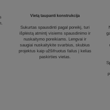
Vietą taupanti konstrukcija
s
e,
Sukurtas spausdinti pagal poreikį, turi
išplėstą atmintį visiems spausdinimo ir
g
nuskaitymo poreikiams. Lengvai ir
saugiai nuskaitykite svarbius, skubius
projektus kaip užšifruotus failus į kelias
paskirties vietas.
S
P