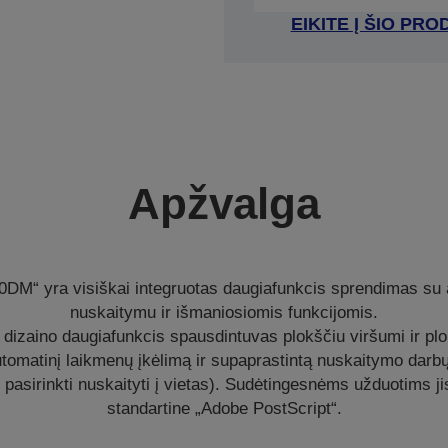
EIKITE Į ŠIO P
Apžvalga
0DM“ yra visiškai integruotas daugiafunkcis sprendimas su
nuskaitymu ir išmaniosiomis funkcijomis.
dizaino daugiafunkcis spausdintuvas plokščiu viršumi ir pl
automatinį laikmenų įkėlimą ir supaprastintą nuskaitymo dar
ir pasirinkti nuskaityti į vietas). Sudėtingesnėms užduotims j
standartine „Adobe PostScript“.