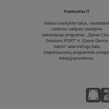
Patobulinta IT
Našiau tvarkykite failus, naudodam
centrinio valdymo stebėjimo
taikomąsias programas: „Epson Clo
Solutions PORT“ ir „Epson Device
Admin“ arba trečiųjų šalių
(nepriklausomų programinės įrango
tiekėjų)sprendimus.