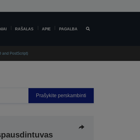
NIAI
RAŠALAS
APIE
PAGALBA
and PostScript)
Prašykite perskambinti
spausdintuvas