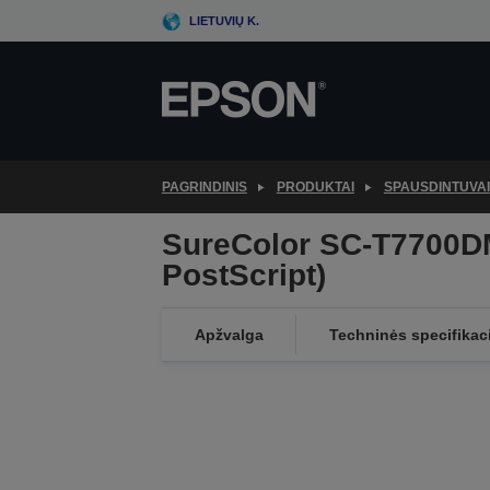
Skip
LIETUVIŲ K.
to
main
content
PAGRINDINIS
PRODUKTAI
SPAUSDINTUVAI
SureColor SC-T7700D
PostScript)
Apžvalga
Techninės specifikac