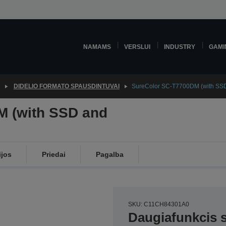
NAMAMS
VERSLUI
INDUSTRY
GAMI
DIDELIO FORMATO SPAUSDINTUVAI
SureColor SC-T7700DM (with SSD 
M (with SSD and
ijos
Priedai
Pagalba
SKU: C11CH84301A0
Daugiafunkcis 