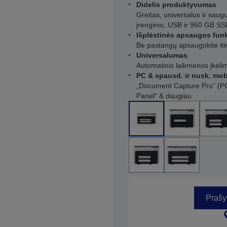
Didelis produktyvumas
Greitas, universalus ir saug
įrenginio, USB ir 960 GB S
Išplėstinės apsaugos fun
Be pastangų apsaugokite iti
Universalumas
Automatinis laikmenos įkėlim
PC & spausd. ir nusk. mob
„Document Capture Pro“ (PC
Panel“ & daugiau
Prašy