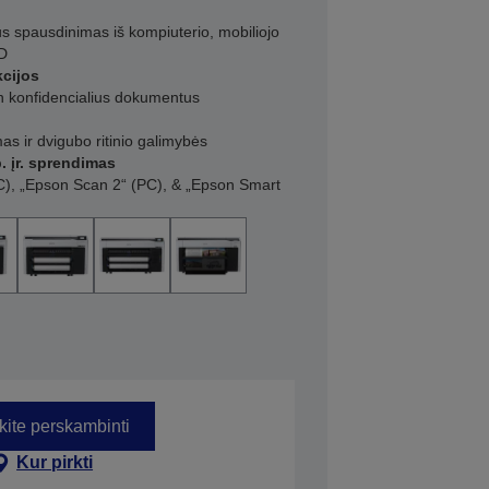
us spausdinimas iš kompiuterio, mobiliojo
SD
kcijos
n konfidencialius dokumentus
as ir dvigubo ritinio galimybės
. įr. sprendimas
), „Epson Scan 2“ (PC), & „Epson Smart
kite perskambinti
Kur pirkti