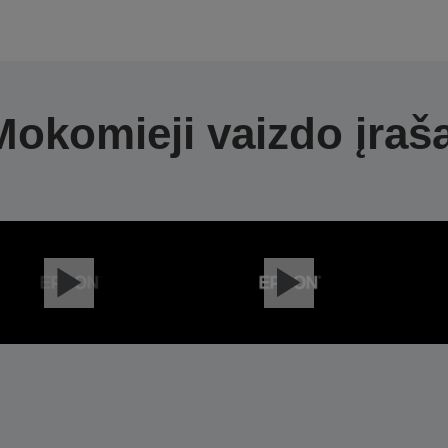
Mokomieji vaizdo įraša