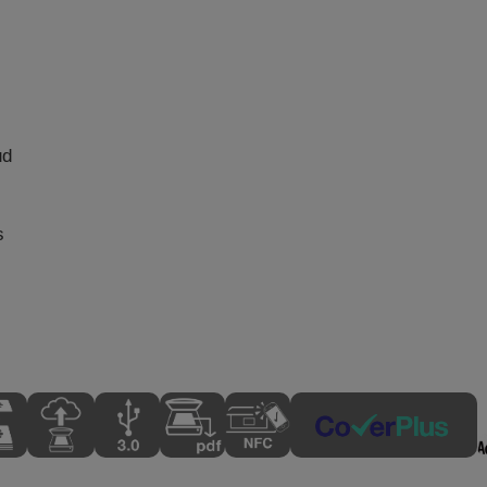
i
ud
s