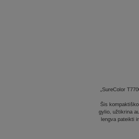
„SureColor T770
Šis kompaktiško 
gylio, užtikrina 
lengva pateikti 